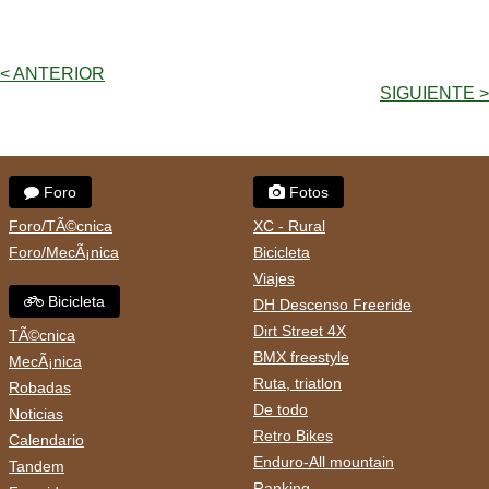
< ANTERIOR
SIGUIENTE >
Foro
Fotos
Foro/TÃ©cnica
XC - Rural
Foro/MecÃ¡nica
Bicicleta
Viajes
Bicicleta
DH Descenso Freeride
Dirt Street 4X
TÃ©cnica
BMX freestyle
MecÃ¡nica
Ruta, triatlon
Robadas
De todo
Noticias
Retro Bikes
Calendario
Enduro-All mountain
Tandem
Ranking