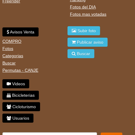
Freerider
Fotos del DIA
Fotos mas votadas
Subir foto
Avisos Venta
COMPRO
Publicar aviso
Fotos
Buscar
Categorias
Buscar
Permutas - CANJE
Videos
Bicicleterias
Cicloturismo
Usuarios