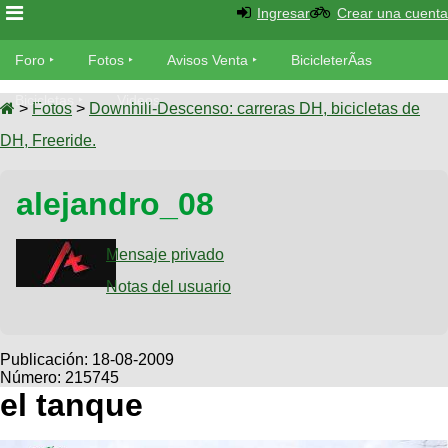
Ingresar
Crear una cuenta
Foro
Foro
Fotos
Avisos Venta
BicicleterÃ­as
Foro
Bicicletas
Videos
Fotos
>
Fotos
>
Downhill-Descenso: carreras DH, bicicletas de
TÃ©cnica
DH, Freeride.
Avisos
MecÃ¡nica
SUBÃ
Ventas
alejandro_08
tu foto
BicicleterÃ­
Galeria
Mensaje privado
SUBÃ
as
tu
Notas del usuario
XC
aviso
Bicicletas
Bicicletas
Buscar
Viajes
Publicación:
18-08-2009
Videos
Número: 215745
Bicicletas
Ultimos
Descenso
el tanque
Cicloturismo
Tandem
Fotos
Dirt
Freerider