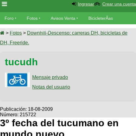
Ingresar
Crear una cuenta
Foro
Foro
Fotos
Avisos Venta
BicicleterÃ­as
Foro
Bicicletas
Videos
Fotos
>
Fotos
>
Downhill-Descenso: carreras DH, bicicletas de
TÃ©cnica
DH, Freeride.
Avisos
MecÃ¡nica
SUBÃ
Ventas
tucudh
tu foto
BicicleterÃ­
Galeria
Mensaje privado
SUBÃ
as
tu
Notas del usuario
XC
aviso
Bicicletas
Bicicletas
Buscar
Viajes
Publicación:
18-08-2009
Videos
Número: 215722
Bicicletas
Ultimos
Descenso
3º fecha del tucumano en
Cicloturismo
Tandem
Fotos
Dirt
mundo nuevo
Freerider