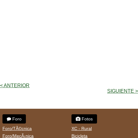
< ANTERIOR
SIGUIENTE >
Foro
Fotos
Foro/TÃ©cnica
XC - Rural
Foro/MecÃ¡nica
Bicicleta