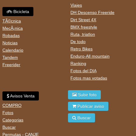
Viajes
Bicicleta
DH Descenso Freeride
Dirt Street 4X
TÃ©cnica
BMX freestyle
MecÃ¡nica
Ruta, triatlon
Robadas
De todo
Noticias
Retro Bikes
Calendario
Enduro-All mountain
Tandem
Ranking
Freerider
Fotos del DIA
Fotos mas votadas
Subir foto
Avisos Venta
COMPRO
Publicar aviso
Fotos
Buscar
Categorias
Buscar
Permutas - CANJE