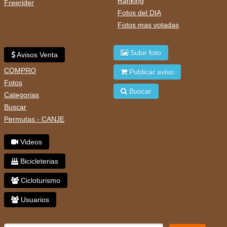
Ranking
Freerider
Fotos del DIA
Fotos mas votadas
Subir foto
Avisos Venta
COMPRO
Publicar aviso
Fotos
Buscar
Categorias
Buscar
Permutas - CANJE
Videos
Bicicleterias
Cicloturismo
Usuarios