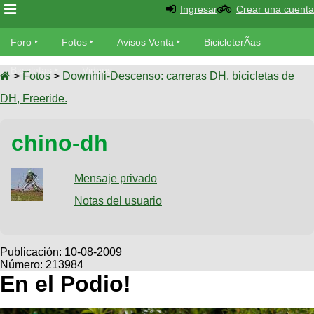
Ingresar
Crear una cuenta
Foro
Foro
Fotos
Avisos Venta
BicicleterÃ­as
Foro
Bicicletas
Videos
Fotos
>
Fotos
>
Downhill-Descenso: carreras DH, bicicletas de
TÃ©cnica
DH, Freeride.
Avisos
MecÃ¡nica
SUBÃ
Ventas
chino-dh
tu foto
BicicleterÃ­
Galeria
Mensaje privado
SUBÃ
as
tu
Notas del usuario
XC
aviso
Bicicletas
Bicicletas
Buscar
Viajes
Publicación:
10-08-2009
Videos
Número: 213984
Bicicletas
Ultimos
Descenso
En el Podio!
Cicloturismo
Tandem
Fotos
Dirt
Freerider