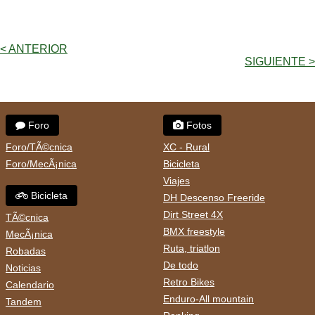
< ANTERIOR
SIGUIENTE >
Foro
Fotos
Foro/TÃ©cnica
XC - Rural
Foro/MecÃ¡nica
Bicicleta
Viajes
Bicicleta
DH Descenso Freeride
Dirt Street 4X
TÃ©cnica
BMX freestyle
MecÃ¡nica
Ruta, triatlon
Robadas
De todo
Noticias
Retro Bikes
Calendario
Enduro-All mountain
Tandem