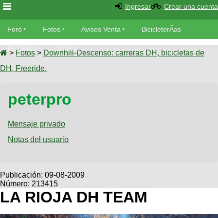
Ingresar
Crear una cuenta
Foro
Foro
Fotos
Avisos Venta
BicicleterÃ­as
Foro
Bicicletas
Videos
Fotos
>
Fotos
>
Downhill-Descenso: carreras DH, bicicletas de
TÃ©cnica
DH, Freeride.
Avisos
MecÃ¡nica
SUBÃ
Ventas
peterpro
tu foto
BicicleterÃ­
Galeria
Mensaje privado
SUBÃ
as
tu
Notas del usuario
XC
aviso
Bicicletas
Bicicletas
Buscar
Viajes
Publicación:
09-08-2009
Videos
Número: 213415
Bicicletas
Ultimos
Descenso
LA RIOJA DH TEAM
Cicloturismo
Tandem
Fotos
Dirt
Freerider