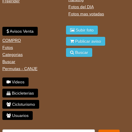
Freerider
Fotos del DIA
Fotos mas votadas
Subir foto
Avisos Venta
COMPRO
Publicar aviso
Fotos
Buscar
Categorias
Buscar
Permutas - CANJE
Videos
Bicicleterias
Cicloturismo
Usuarios