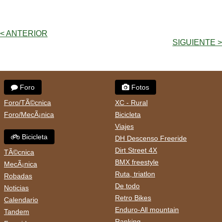
< ANTERIOR
SIGUIENTE >
Foro
Fotos
Foro/TÃ©cnica
XC - Rural
Foro/MecÃ¡nica
Bicicleta
Viajes
Bicicleta
DH Descenso Freeride
Dirt Street 4X
TÃ©cnica
BMX freestyle
MecÃ¡nica
Ruta, triatlon
Robadas
De todo
Noticias
Retro Bikes
Calendario
Enduro-All mountain
Tandem
Ranking