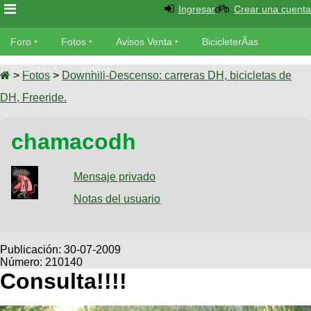
Ingresar
Crear una cuenta
Foro
Foro
Fotos
Avisos Venta
BicicleterÃ­as
Foro
Bicicletas
Videos
Fotos
>
Fotos
>
Downhill-Descenso: carreras DH, bicicletas de
TÃ©cnica
DH, Freeride.
Avisos
MecÃ¡nica
SUBÃ
Ventas
chamacodh
tu foto
BicicleterÃ­
Galeria
Mensaje privado
SUBÃ
as
tu
Notas del usuario
XC
aviso
Bicicletas
Bicicletas
Buscar
Viajes
Publicación:
30-07-2009
Videos
Número: 210140
Bicicletas
Ultimos
Descenso
Consulta!!!!
Cicloturismo
Tandem
Fotos
Dirt
Freerider