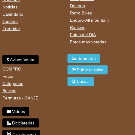
De todo
Noticias
Retro Bikes
Calendario
Enduro-All mountain
Tandem
Ranking
Freerider
Fotos del DIA
Fotos mas votadas
Subir foto
Avisos Venta
COMPRO
Publicar aviso
Fotos
Buscar
Categorias
Buscar
Permutas - CANJE
Videos
Bicicleterias
Cicloturismo