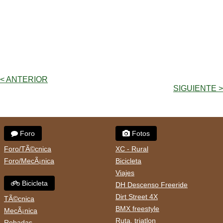
< ANTERIOR
SIGUIENTE >
Foro
Fotos
Foro/TÃ©cnica
XC - Rural
Foro/MecÃ¡nica
Bicicleta
Viajes
Bicicleta
DH Descenso Freeride
Dirt Street 4X
TÃ©cnica
BMX freestyle
MecÃ¡nica
Ruta, triatlon
Robadas