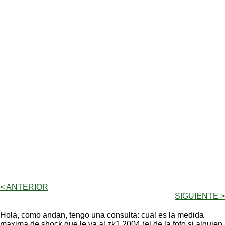
< ANTERIOR
SIGUIENTE >
Hola, como andan, tengo una consulta: cual es la medida
maxima de shock que le va al zk1 2004 (el de la foto,si alguien