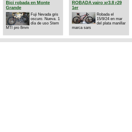
3434568861 saludos
Bici robada en Monte
ROBADA vairo xr3.8 r29
Grande
1er
Fuji Nevada gris
Robada el
oscuro. Nueva. 1
15/9/24 en mar
día de uso Stem
del plata manillar
MTI pro 8mm
marca sars