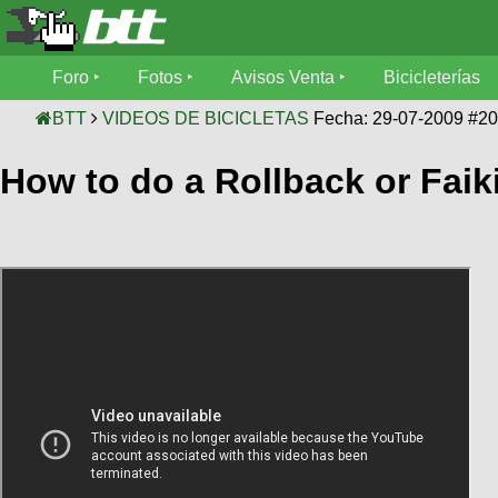
Foro
Foro
Fotos
Avisos Venta
Bicicleterías
Foro
Fotos
BTT
VIDEOS DE BICICLETAS
Fecha: 29-07-2009 #2
Técnica
How to do a Rollback or Faik
Avisos
Mecánica
SUBÍ
Ventas
tu
foto
Bicicleterías
SUBÍ
Galeria
tu
Bicicletas
aviso
XC
Bicicletas
Videos
Buscar
Bicicletas
Viajes
Ultimos
Cicloturismo
Tandem
Descenso
Fotos
Freerider
Dirt
Salidas
Usuarios
Categorias