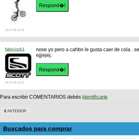
29-07-09 14:50
fabriciozk1
nose yo pero a cahbn le gusta caer de cola . se
ejjjejej.
31-07-09 14:11
Para escribir COMENTARIOS debés
Identificarte
ANTERIOR
Buscados para comprar