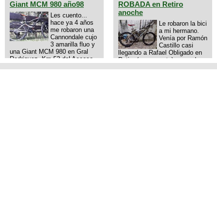
Giant MCM 980 año98
ROBADA en Retiro
anoche
Les cuento...
hace ya 4 años
Le robaron la bici
me robaron una
a mi hermano.
Cannondale cujo
Venía por Ramón
3 amarilla fluo y
Castillo casi
una Giant MCM 980 en Gral
llegando a Rafael Obligado en
Rodriguez. Km 53 del Acceso
Retiro (zona puerto) a eso de
oeste mientras pedaleabamos
las 20:00 de ayer, 25/8/2025, 6
con mi esposa a Lujan. Aun
o 7 pibes lo tiraron de la bici y
conservo las denuncias y las
se la llevaron para la villa 31.
fotos de mis bikes. Desde
La bici es una mountain
aquel momento, no paro de
BRONCO del año 1996 rodado
entrar a diferentes portales t
26', cuadro talle chico