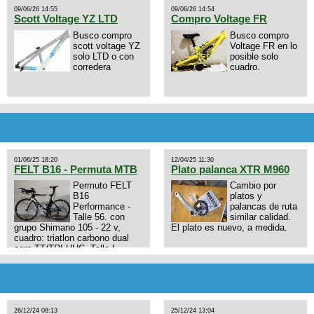
09/06/26 14:55
09/06/26 14:54
Scott Voltage YZ LTD
Compro Voltage FR
Busco compro
Busco compro
scott voltage YZ
Voltage FR en lo
solo LTD o con
posible solo
corredera
cuadro.
01/06/25 18:20
12/04/25 11:30
FELT B16 - Permuta MTB
Plato palanca XTR M960
Permuto FELT
Cambio por
B16
platos y
Performance -
palancas de ruta
Talle 56. con
similar calidad.
grupo Shimano 105 - 22 v,
El plato es nuevo, a medida.
cuadro: triatlon carbono dual
aero TT/TRI UHC. Talle L.
9zhVk9wHFFzK7T345Kn?
Excelente estado. Permuta por
MTB.
26/12/24 08:13
25/12/24 13:04