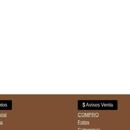
tos
Avisos Venta
ural
COMPRO
ta
Fotos
Categorias