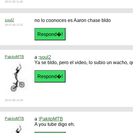
29-07-09 11:46
soul2
no lo coonoces es Aaron chase bldo
29-07-09 12:51
PakitoMTB
a :
soul2
Ya se bldo, pero el video, lo subio un wacho, q
29-07-09 14:50
PakitoMTB
a :
PakitoMTB
A you tube digo eh.