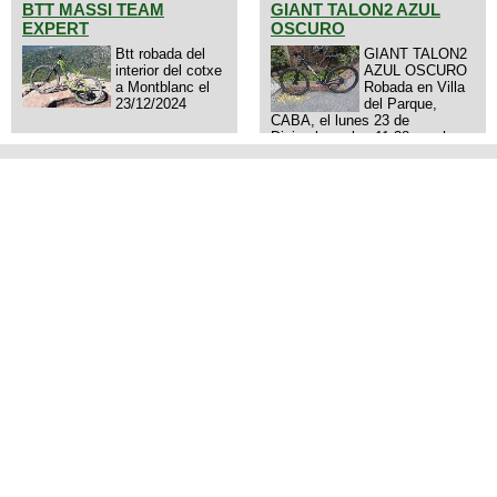
BTT MASSI TEAM
GIANT TALON2 AZUL
EXPERT
OSCURO
Btt robada del
GIANT TALON2
interior del cotxe
AZUL OSCURO
a Montblanc el
Robada en Villa
23/12/2024
del Parque,
CABA, el lunes 23 de
Diciembre a las 11:38 am, hay
video del ladrón. Denuncia
policial realizada.