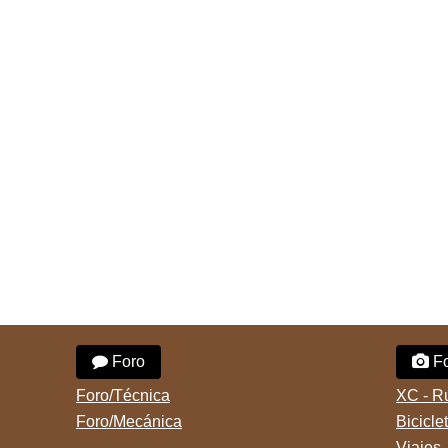
Foro
Fo
Foro/Técnica
XC - R
Foro/Mecánica
Bicicle
Viajes