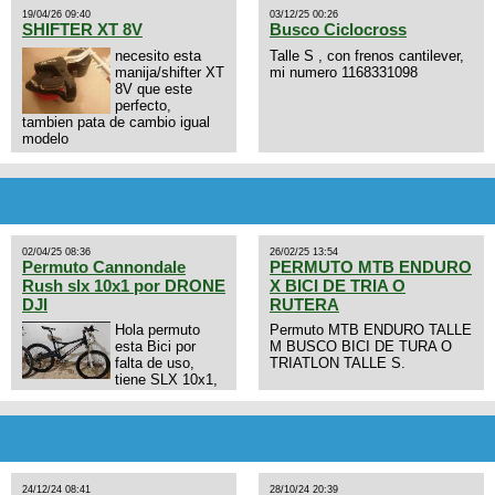
19/04/26 09:40
03/12/25 00:26
SHIFTER XT 8V
Busco Ciclocross
necesito esta
Talle S , con frenos cantilever,
manija/shifter XT
mi numero 1168331098
8V que este
perfecto,
tambien pata de cambio igual
modelo
02/04/25 08:36
26/02/25 13:54
Permuto Cannondale
PERMUTO MTB ENDURO
Rush slx 10x1 por DRONE
X BICI DE TRIA O
DJI
RUTERA
Hola permuto
Permuto MTB ENDURO TALLE
esta Bici por
M BUSCO BICI DE TURA O
falta de uso,
TRIATLON TALLE S.
tiene SLX 10x1,
llantas y frenos LX, Horquilla
Axon tope de gama con
bloqueo al manubrio y
amortiguador FOX permuto por
drone de la marca Dji, les dejo
mi numero al que le interesa
24/12/24 08:41
28/10/24 20:39