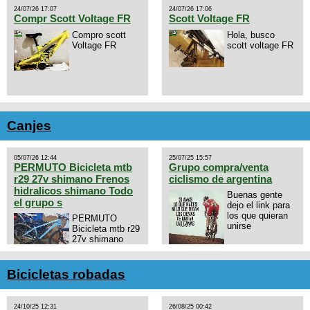
24/07/26 17:07
24/07/26 17:06
Compr Scott Voltage FR
Scott Voltage FR
Compro scott
Hola, busco
Voltage FR
scott voltage FR
Canjes
05/07/26 12:44
25/07/25 15:57
PERMUTO Bicicleta mtb
Grupo compra/venta
r29 27v shimano Frenos
ciclismo de argentina
hidralicos shimano Todo
Buenas gente
el grupo s
dejo el link para
los que quieran
PERMUTO
unirse
Bicicleta mtb r29
27v shimano
Frenos hidralicos
https://chat.whatsapp.com/E4N
shimano Todo el grupo shimano
mode=ac_t
Talle s/m Permuto x pistera o
Bicicletas robadas
ruta talle s o m.
24/10/25 12:31
26/08/25 00:42