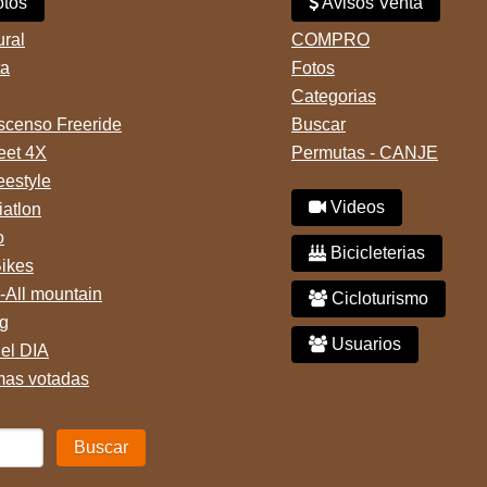
tos
Avisos Venta
ural
COMPRO
ta
Fotos
Categorias
censo Freeride
Buscar
reet 4X
Permutas - CANJE
eestyle
Videos
iatlon
o
Bicicleterias
Bikes
-All mountain
Cicloturismo
g
Usuarios
del DIA
mas votadas
Buscar