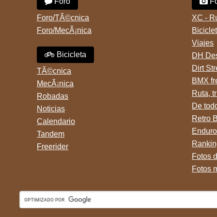
Foro
Fo
Foro/TÃ©cnica
XC - R
Foro/MecÃ¡nica
Bicicle
Viajes
Bicicleta
DH Des
Dirt St
TÃ©cnica
BMX fr
MecÃ¡nica
Ruta, tr
Robadas
De tod
Noticias
Retro 
Calendario
Enduro
Tandem
Rankin
Freerider
Fotos 
Fotos 