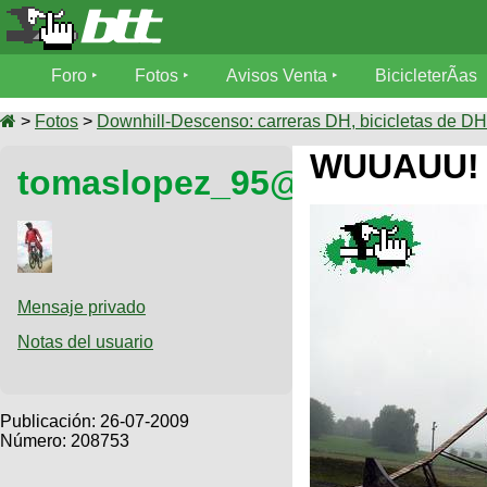
Foro
Foro
Fotos
Avisos Venta
BicicleterÃ­as
Foro
Fotos
>
Fotos
>
Downhill-Descenso: carreras DH, bicicletas de DH,
TÃ©cnica
WUUAUU!
tomaslopez_95@hotmail.c
Avisos
MecÃ¡nica
SUBÃ
Ventas
tu foto
BicicleterÃ­
Galeria
SUBÃ
as
tu
Mensaje privado
XC
aviso
Bicicletas
Notas del usuario
Bicicletas
Buscar
Viajes
Videos
Bicicletas
Ultimos
Publicación:
26-07-2009
Descenso
Cicloturismo
Número: 208753
Tandem
Fotos
Dirt
Freerider