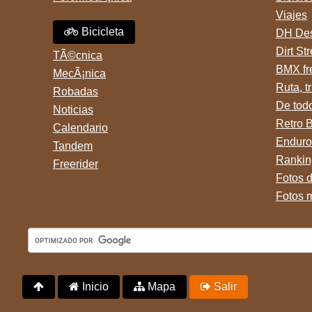
Viajes
Bicicleta
DH Des
Dirt St
TÃ©cnica
BMX fr
MecÃ¡nica
Ruta, tr
Robadas
De tod
Noticias
Retro 
Calendario
Enduro
Tandem
Rankin
Freerider
Fotos 
Fotos 
Inicio
Mapa
Salir