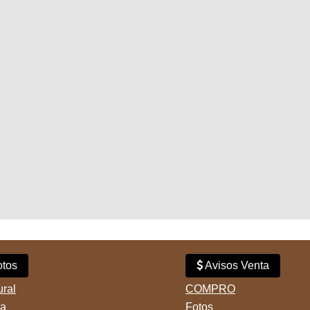
tos
Avisos Venta
ural
COMPRO
ta
Fotos