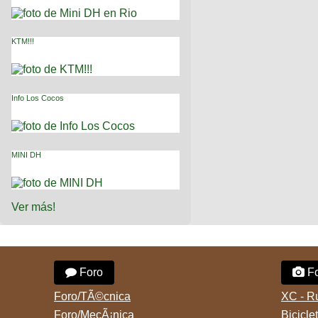
KTM!!!
Info Los Cocos
MINI DH
Ver más!
Foro
Fo
Foro/TÃ©cnica
XC - R
Foro/MecÃ¡nica
Bicicle