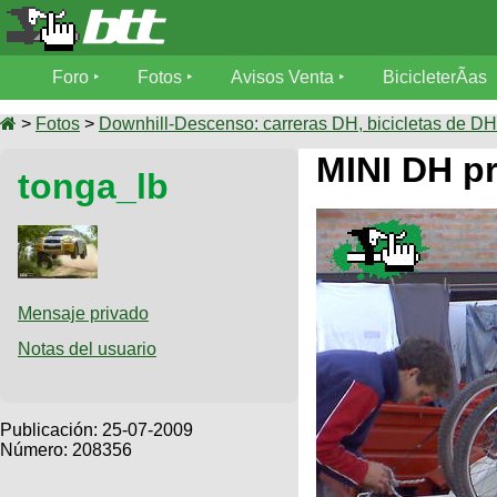
Foro
Foro
Fotos
Avisos Venta
BicicleterÃ­as
Foro
Fotos
>
Fotos
>
Downhill-Descenso: carreras DH, bicicletas de DH,
TÃ©cnica
MINI DH pr
tonga_lb
Avisos
MecÃ¡nica
SUBÃ
Ventas
tu foto
BicicleterÃ­
Galeria
SUBÃ
as
tu
Mensaje privado
XC
aviso
Bicicletas
Notas del usuario
Bicicletas
Buscar
Viajes
Videos
Bicicletas
Ultimos
Publicación:
25-07-2009
Descenso
Cicloturismo
Número: 208356
Tandem
Fotos
Dirt
Freerider