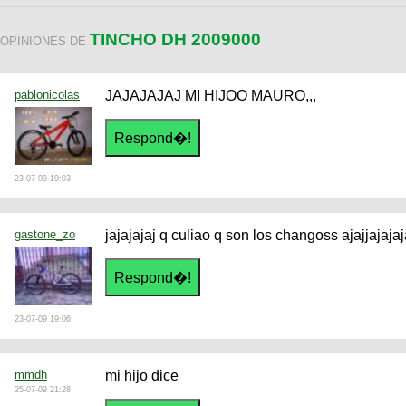
TINCHO DH 2009000
OPINIONES DE
pablonicolas
JAJAJAJAJ MI HIJOO MAURO,,,
23-07-09 19:03
gastone_zo
jajajajaj q culiao q son los changoss ajajjajaja
23-07-09 19:06
mmdh
mi hijo dice
25-07-09 21:28