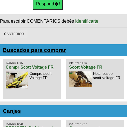
Para escribir COMENTARIOS debés
Identificarte
ANTERIOR
Buscados para comprar
24/07/26 17:07
24/07/26 17:06
Compr Scott Voltage FR
Scott Voltage FR
Compro scott
Hola, busco
Voltage FR
scott voltage FR
Canjes
05/07/26 12:44
25/07/25 15:57