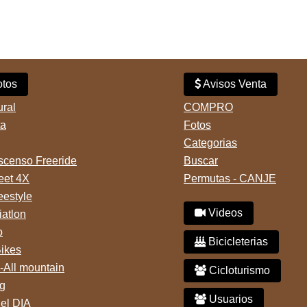
tos
Avisos Venta
ural
COMPRO
ta
Fotos
Categorias
censo Freeride
Buscar
reet 4X
Permutas - CANJE
eestyle
Videos
iatlon
o
Bicicleterias
Bikes
-All mountain
Cicloturismo
g
Usuarios
del DIA