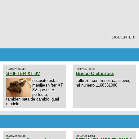
SIGUIENTE
19/04/26 09:40
03/12/25 00:26
SHIFTER XT 8V
Busco Ciclocross
necesito esta
Talle S , con frenos cantilever,
manija/shifter XT
mi numero 1168331098
8V que este
perfecto,
tambien pata de cambio igual
modelo
02/04/25 08:36
26/02/25 13:54