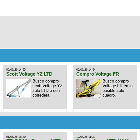
09/06/26 14:55
09/06/26 14:54
Scott Voltage YZ LTD
Compro Voltage FR
Busco compro
Busco compro
scott voltage YZ
Voltage FR en lo
solo LTD o con
posible solo
corredera
cuadro.
01/06/25 18:20
12/04/25 11:30