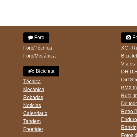
Foro
Fo
Foro/Técnica
XC - R
Foro/Mecánica
Bicicle
Viajes
Bicicleta
DH Des
Dirt St
Técnica
BMX fr
Mecánica
Ruta, tr
Robadas
De tod
Noticias
Retro 
Calendario
Enduro
Tandem
Rankin
Freerider
Fotos 