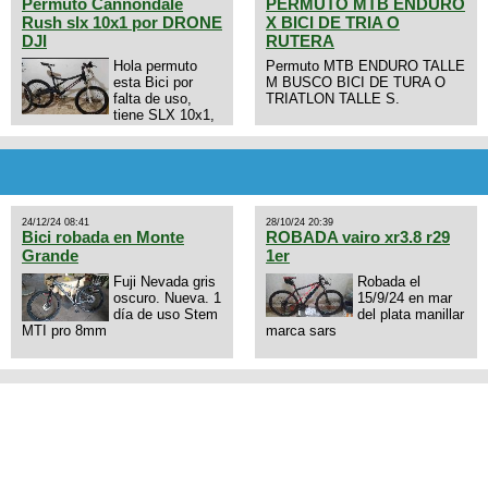
Permuto Cannondale
PERMUTO MTB ENDURO
Rush slx 10x1 por DRONE
X BICI DE TRIA O
DJI
RUTERA
Hola permuto
Permuto MTB ENDURO TALLE
esta Bici por
M BUSCO BICI DE TURA O
falta de uso,
TRIATLON TALLE S.
tiene SLX 10x1,
llantas y frenos LX, Horquilla
Axon tope de gama con
bloqueo al manubrio y
amortiguador FOX permuto por
drone de la marca Dji, les dejo
mi numero al que le interesa
24/12/24 08:41
28/10/24 20:39
3434568861 saludos
Bici robada en Monte
ROBADA vairo xr3.8 r29
Grande
1er
Fuji Nevada gris
Robada el
oscuro. Nueva. 1
15/9/24 en mar
día de uso Stem
del plata manillar
MTI pro 8mm
marca sars