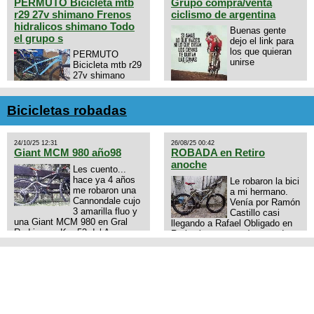
PERMUTO Bicicleta mtb
Grupo compra/venta
r29 27v shimano Frenos
ciclismo de argentina
hidralicos shimano Todo
Buenas gente
el grupo s
dejo el link para
los que quieran
PERMUTO
unirse
Bicicleta mtb r29
27v shimano
Frenos hidralicos
https://chat.whatsapp.com/E4N
shimano Todo el grupo shimano
mode=ac_t
Talle s/m Permuto x pistera o
Bicicletas robadas
ruta talle s o m.
24/10/25 12:31
26/08/25 00:42
Giant MCM 980 año98
ROBADA en Retiro
anoche
Les cuento...
hace ya 4 años
Le robaron la bici
me robaron una
a mi hermano.
Cannondale cujo
Venía por Ramón
3 amarilla fluo y
Castillo casi
una Giant MCM 980 en Gral
llegando a Rafael Obligado en
Rodriguez. Km 53 del Acceso
Retiro (zona puerto) a eso de
oeste mientras pedaleabamos
las 20:00 de ayer, 25/8/2025, 6
con mi esposa a Lujan. Aun
o 7 pibes lo tiraron de la bici y
conservo las denuncias y las
se la llevaron para la villa 31.
fotos de mis bikes. Desde
La bici es una mountain
aquel momento, no paro de
BRONCO del año 1996 rodado
entrar a diferentes portales t
26', cuadro talle chico