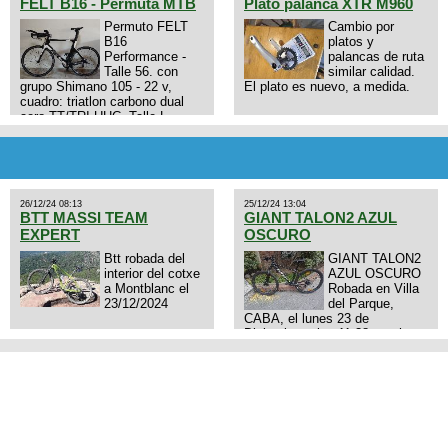
FELT B16 - Permuta MTB
Plato palanca XTR M960
Permuto FELT
Cambio por
B16
platos y
Performance -
palancas de ruta
Talle 56. con
similar calidad.
grupo Shimano 105 - 22 v,
El plato es nuevo, a medida.
cuadro: triatlon carbono dual
aero TT/TRI UHC. Talle L.
9zhVk9wHFFzK7T345Kn?
Excelente estado. Permuta por
MTB.
26/12/24 08:13
25/12/24 13:04
BTT MASSI TEAM
GIANT TALON2 AZUL
EXPERT
OSCURO
Btt robada del
GIANT TALON2
interior del cotxe
AZUL OSCURO
a Montblanc el
Robada en Villa
23/12/2024
del Parque,
CABA, el lunes 23 de
Diciembre a las 11:38 am, hay
video del ladrón. Denuncia
policial realizada.