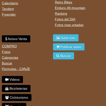
Retro Bikes
Calendario
Enduro-All mountain
Tandem
Ranking
Freerider
Fotos del DIA
Fotos mas votadas
Subir foto
Avisos Venta
COMPRO
Publicar aviso
Fotos
Buscar
Categorias
Buscar
Permutas - CANJE
Videos
Bicicleterias
Cicloturismo