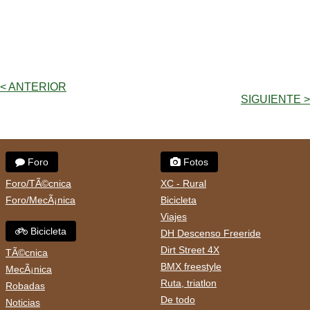
< ANTERIOR
SIGUIENTE >
Foro
Fotos
Foro/TÃ©cnica
XC - Rural
Foro/MecÃ¡nica
Bicicleta
Viajes
Bicicleta
DH Descenso Freeride
Dirt Street 4X
TÃ©cnica
BMX freestyle
MecÃ¡nica
Ruta, triatlon
Robadas
De todo
Noticias