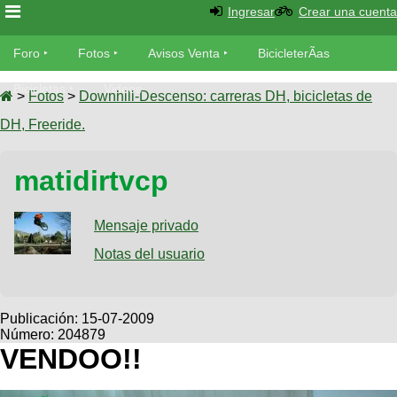
Ingresar
Crear una cuenta
Foro
Foro
Fotos
Avisos Venta
BicicleterÃ­as
Foro
Bicicletas
Videos
Fotos
>
Fotos
>
Downhill-Descenso: carreras DH, bicicletas de
TÃ©cnica
DH, Freeride.
Avisos
MecÃ¡nica
SUBÃ
Ventas
matidirtvcp
tu foto
BicicleterÃ­
Galeria
Mensaje privado
SUBÃ
as
tu
Notas del usuario
XC
aviso
Bicicletas
Bicicletas
Buscar
Viajes
Publicación:
15-07-2009
Videos
Número: 204879
Bicicletas
Ultimos
Descenso
VENDOO!!
Cicloturismo
Tandem
Fotos
Dirt
Freerider