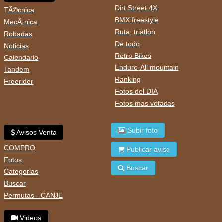
Dirt Street 4X
TÃ©cnica
BMX freestyle
MecÃ¡nica
Ruta, triatlon
Robadas
De todo
Noticias
Retro Bikes
Calendario
Enduro-All mountain
Tandem
Ranking
Freerider
Fotos del DIA
Fotos mas votadas
Subir foto
Avisos Venta
COMPRO
Publicar aviso
Fotos
Buscar
Categorias
Buscar
Permutas - CANJE
Videos