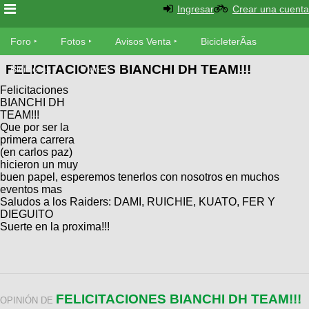
Ingresar
Crear una cuenta
Foro
Foro
Fotos
Avisos Venta
BicicleterÃ­as
FELICITACIONES BIANCHI DH TEAM!!!
Foro
Bicicletas
Videos
Fotos
Felicitaciones
TÃ©cnica
BIANCHI DH
Avisos
TEAM!!!
MecÃ¡nica
SUBÃ
Ventas
Que por ser la
tu foto
primera carrera
(en carlos paz)
hicieron un muy
BicicleterÃ­
Galeria
buen papel, esperemos tenerlos con nosotros en muchos
SUBÃ
as
eventos mas
tu
XC
Saludos a los Raiders: DAMI, RUICHIE, KUATO, FER Y
aviso
Bicicletas
DIEGUITO
Bicicletas
Suerte en la proxima!!!
Buscar
Viajes
Videos
Bicicletas
Ultimos
Descenso
Cicloturismo
Tandem
Fotos
Dirt
FELICITACIONES BIANCHI DH TEAM!!!
OPINIÓN DE
Freerider