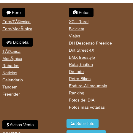
Foro
Fotos
Foro/TÃ©cnica
XC - Rural
Foro/MecÃ¡nica
Bicicleta
Viajes
Bicicleta
DH Descenso Freeride
Dirt Street 4X
TÃ©cnica
BMX freestyle
MecÃ¡nica
Ruta, triatlon
Robadas
De todo
Noticias
Retro Bikes
Calendario
Enduro-All mountain
Tandem
Ranking
Freerider
Fotos del DIA
Fotos mas votadas
Subir foto
Avisos Venta