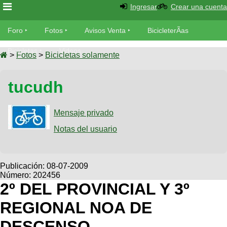
Ingresar
Crear una cuenta
Foro
Foro
Fotos
Avisos Venta
BicicleterÃ­as
Foro
Bicicletas
Videos
Fotos
>
Fotos
>
Bicicletas solamente
TÃ©cnica
Avisos
tucudh
MecÃ¡nica
SUBÃ
Ventas
tu foto
Mensaje privado
BicicleterÃ­
Galeria
Notas del usuario
SUBÃ
as
tu
XC
aviso
Bicicletas
Bicicletas
Publicación:
08-07-2009
Número: 202456
Buscar
Viajes
Videos
2º DEL PROVINCIAL Y 3º
Bicicletas
Ultimos
Descenso
REGIONAL NOA DE
Cicloturismo
Tandem
Fotos
Dirt
DESCENSO
Freerider