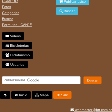
COMPRO
Publicar aviso
Fotos
Buscar
Categorias
Buscar
Permutas - CANJE
Videos
Bicicleterias
Cicloturismo
Usuarios
Buscar
Inicio
Mapa
Salir
webmaster@btt.com.ar