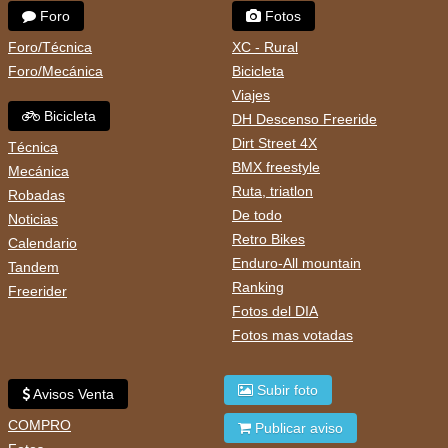
Foro
Fotos
Foro/Técnica
XC - Rural
Foro/Mecánica
Bicicleta
Viajes
Bicicleta
DH Descenso Freeride
Dirt Street 4X
Técnica
BMX freestyle
Mecánica
Ruta, triatlon
Robadas
De todo
Noticias
Retro Bikes
Calendario
Enduro-All mountain
Tandem
Ranking
Freerider
Fotos del DIA
Fotos mas votadas
Subir foto
Avisos Venta
COMPRO
Publicar aviso