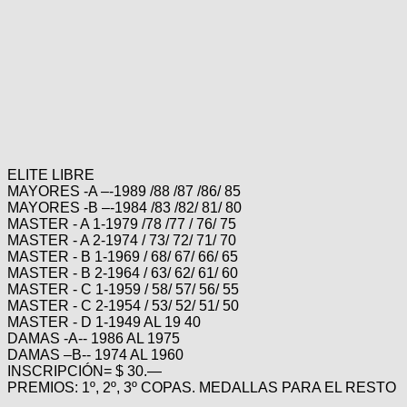
Técnica
BMX
Operadores
COMPRO
de
Mecánica
Últimos
Ruta,
cicloturismo
CANJE
triatlon
Robadas
Buscar
Relatos
Mi
De
Noticias
de
Reputación
Mis
todo
viajes
Amigos
Calendario
Mis
Retro
Foro
Compras
Actividad
de
de
Enduro
ELITE LIBRE
viajes
Mis
Amigos
MAYORES -A –-1989 /88 /87 /86/ 85
Ventas
MAYORES -B –-1984 /83 /82/ 81/ 80
Ranking
MASTER - A 1-1979 /78 /77 / 76/ 75
MASTER - A 2-1974 / 73/ 72/ 71/ 70
MASTER - B 1-1969 / 68/ 67/ 66/ 65
Fotos
MASTER - B 2-1964 / 63/ 62/ 61/ 60
del
MASTER - C 1-1959 / 58/ 57/ 56/ 55
DÍA
MASTER - C 2-1954 / 53/ 52/ 51/ 50
MASTER - D 1-1949 AL 19 40
DAMAS -A-- 1986 AL 1975
Fotos
DAMAS –B-- 1974 AL 1960
mas
INSCRIPCIÓN= $ 30.—
votadas
PREMIOS: 1º, 2º, 3º COPAS. MEDALLAS PARA EL RESTO