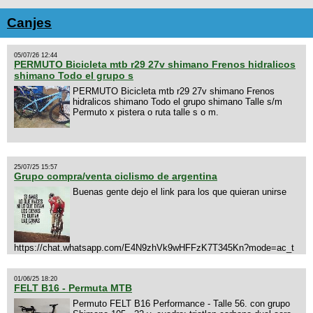
Canjes
05/07/26 12:44
PERMUTO Bicicleta mtb r29 27v shimano Frenos hidralicos
shimano Todo el grupo s
PERMUTO Bicicleta mtb r29 27v shimano Frenos
hidralicos shimano Todo el grupo shimano Talle s/m
Permuto x pistera o ruta talle s o m.
25/07/25 15:57
Grupo compra/venta ciclismo de argentina
Buenas gente dejo el link para los que quieran unirse
https://chat.whatsapp.com/E4N9zhVk9wHFFzK7T345Kn?mode=ac_t
01/06/25 18:20
FELT B16 - Permuta MTB
Permuto FELT B16 Performance - Talle 56. con grupo