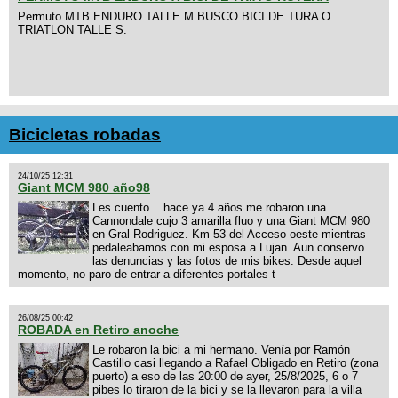
Permuto MTB ENDURO TALLE M BUSCO BICI DE TURA O
TRIATLON TALLE S.
Bicicletas robadas
24/10/25 12:31
Giant MCM 980 año98
Les cuento... hace ya 4 años me robaron una
Cannondale cujo 3 amarilla fluo y una Giant MCM 980
en Gral Rodriguez. Km 53 del Acceso oeste mientras
pedaleabamos con mi esposa a Lujan. Aun conservo
las denuncias y las fotos de mis bikes. Desde aquel
momento, no paro de entrar a diferentes portales t
26/08/25 00:42
ROBADA en Retiro anoche
Le robaron la bici a mi hermano. Venía por Ramón
Castillo casi llegando a Rafael Obligado en Retiro (zona
puerto) a eso de las 20:00 de ayer, 25/8/2025, 6 o 7
pibes lo tiraron de la bici y se la llevaron para la villa