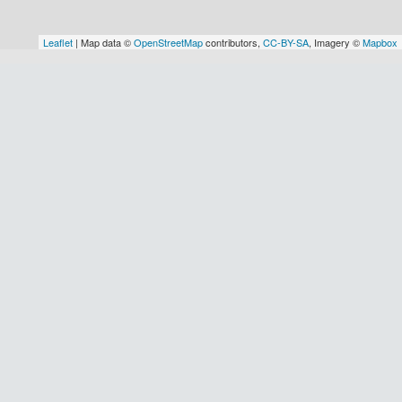
Leaflet
| Map data ©
OpenStreetMap
contributors,
CC-BY-SA
, Imagery ©
Mapbox