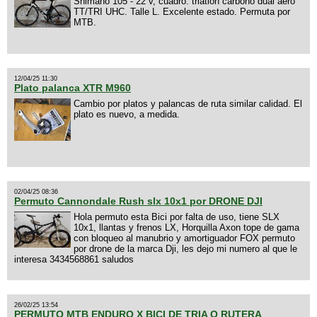
Shimano 105 - 22 v, cuadro: triatlon carbono dual aero
TT/TRI UHC. Talle L. Excelente estado. Permuta por
MTB.
12/04/25 11:30
Plato palanca XTR M960
Cambio por platos y palancas de ruta similar calidad. El
plato es nuevo, a medida.
02/04/25 08:36
Permuto Cannondale Rush slx 10x1 por DRONE DJI
Hola permuto esta Bici por falta de uso, tiene SLX
10x1, llantas y frenos LX, Horquilla Axon tope de gama
con bloqueo al manubrio y amortiguador FOX permuto
por drone de la marca Dji, les dejo mi numero al que le
interesa 3434568861 saludos
26/02/25 13:54
PERMUTO MTB ENDURO X BICI DE TRIA O RUTERA