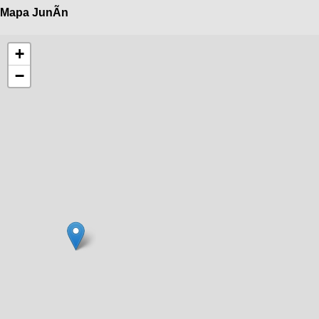
Mapa JunÃ­n
+
−