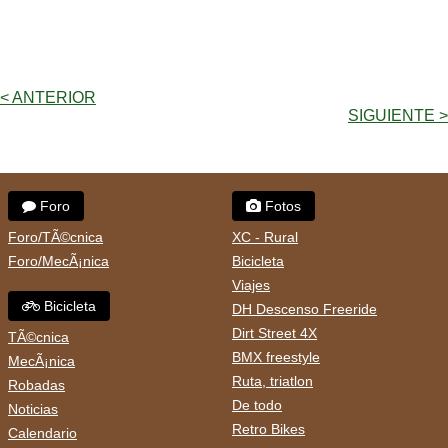
< ANTERIOR
SIGUIENTE >
Foro
Fotos
Foro/TÃ©cnica
XC - Rural
Foro/MecÃ¡nica
Bicicleta
Viajes
Bicicleta
DH Descenso Freeride
Dirt Street 4X
TÃ©cnica
BMX freestyle
MecÃ¡nica
Ruta, triatlon
Robadas
De todo
Noticias
Retro Bikes
Calendario