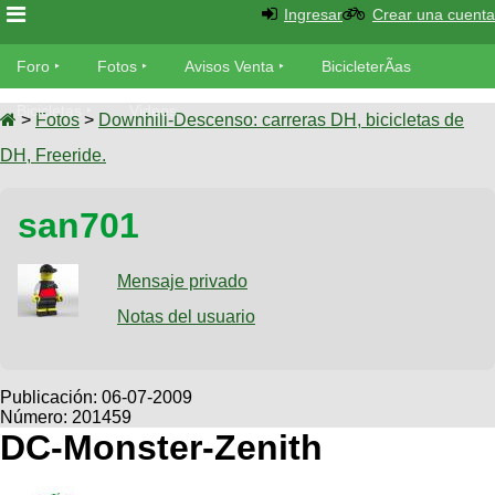
Ingresar
Crear una cuenta
Foro
Foro
Fotos
Avisos Venta
BicicleterÃ­as
Foro
Bicicletas
Videos
Fotos
>
Fotos
>
Downhill-Descenso: carreras DH, bicicletas de
TÃ©cnica
DH, Freeride.
Avisos
MecÃ¡nica
SUBÃ
Ventas
san701
tu foto
BicicleterÃ­
Galeria
Mensaje privado
SUBÃ
as
tu
Notas del usuario
XC
aviso
Bicicletas
Bicicletas
Buscar
Viajes
Publicación:
06-07-2009
Videos
Número: 201459
Bicicletas
Ultimos
Descenso
DC-Monster-Zenith
Cicloturismo
Tandem
Fotos
Dirt
Freerider