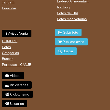
Enduro-All mountain
Tandem
Ranking
Freerider
Fotos del DIA
Fotos mas votadas
Subir foto
Avisos Venta
COMPRO
Publicar aviso
Fotos
Buscar
Categorias
Buscar
Permutas - CANJE
Videos
Bicicleterias
Cicloturismo
Usuarios