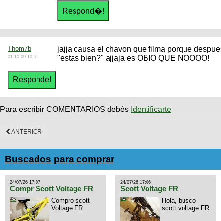
Thom7b
jajja causa el chavon que filma porque despue
"estas bien?" ajjaja es OBIO QUE NOOOO!
01-10-09 10:51
Para escribir COMENTARIOS debés
Identificarte
ANTERIOR
Buscados para comprar
24/07/26 17:07
24/07/26 17:06
Compr Scott Voltage FR
Scott Voltage FR
Compro scott
Hola, busco
Voltage FR
scott voltage FR