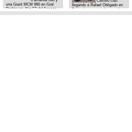
Castillo casi
una Giant MCM 980 en Gral
llegando a Rafael Obligado en
Rodriguez. Km 53 del Acceso
Retiro (zona puerto) a eso de
oeste mientras pedaleabamos
las 20:00 de ayer, 25/8/2025, 6
con mi esposa a Lujan. Aun
o 7 pibes lo tiraron de la bici y
conservo las denuncias y las
se la llevaron para la villa 31.
fotos de mis bikes. Desde
La bici es una mountain
aquel momento, no paro de
BRONCO del año 1996 rodado
entrar a diferentes portales t
26', cuadro talle chico