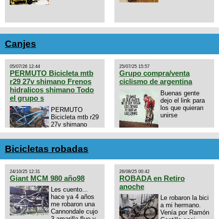
Canjes
05/07/26 12:44
25/07/25 15:57
PERMUTO Bicicleta mtb
Grupo compra/venta
r29 27v shimano Frenos
ciclismo de argentina
hidralicos shimano Todo
Buenas gente
el grupo s
dejo el link para
los que quieran
PERMUTO
unirse
Bicicleta mtb r29
27v shimano
Frenos hidralicos
https://chat.whatsapp.com/E4N
shimano Todo el grupo shimano
mode=ac_t
Talle s/m Permuto x pistera o
Bicicletas robadas
ruta talle s o m.
24/10/25 12:31
26/08/25 00:42
Giant MCM 980 año98
ROBADA en Retiro
anoche
Les cuento...
hace ya 4 años
Le robaron la bici
me robaron una
a mi hermano.
Cannondale cujo
Venía por Ramón
3 amarilla fluo y