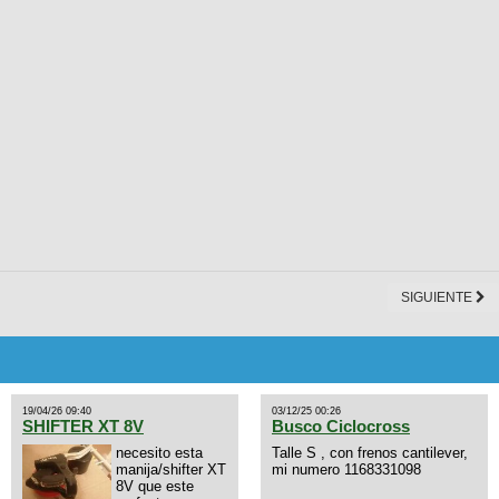
SIGUIENTE
19/04/26 09:40
03/12/25 00:26
SHIFTER XT 8V
Busco Ciclocross
necesito esta
Talle S , con frenos cantilever,
manija/shifter XT
mi numero 1168331098
8V que este