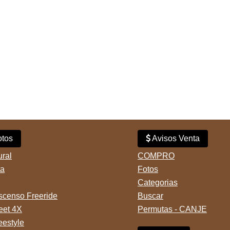
tos
Avisos Venta
ural
COMPRO
ta
Fotos
Categorias
censo Freeride
Buscar
reet 4X
Permutas - CANJE
eestyle