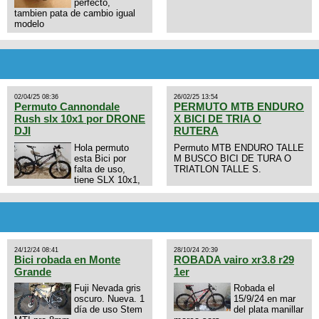
perfecto,
tambien pata de cambio igual
modelo
02/04/25 08:36
26/02/25 13:54
Permuto Cannondale
PERMUTO MTB ENDURO
Rush slx 10x1 por DRONE
X BICI DE TRIA O
DJI
RUTERA
Hola permuto
Permuto MTB ENDURO TALLE
esta Bici por
M BUSCO BICI DE TURA O
falta de uso,
TRIATLON TALLE S.
tiene SLX 10x1,
llantas y frenos LX, Horquilla
Axon tope de gama con
bloqueo al manubrio y
amortiguador FOX permuto por
drone de la marca Dji, les dejo
mi numero al que le interesa
24/12/24 08:41
28/10/24 20:39
3434568861 saludos
Bici robada en Monte
ROBADA vairo xr3.8 r29
Grande
1er
Fuji Nevada gris
Robada el
oscuro. Nueva. 1
15/9/24 en mar
día de uso Stem
del plata manillar