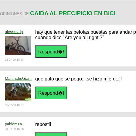
CAIDA AL PRECIPICIO EN BICI
OPINIONES DE
alesssvdp
hay que tener las pelotas puestas para andar por
cuando dice "Are you all right ?"
05-07-09 15:24
MartinchoGiant
que palo que se pego....se hizo mierd...!!
05-07-09 18:37
pablomza
repost!!
06-07-09 15:38