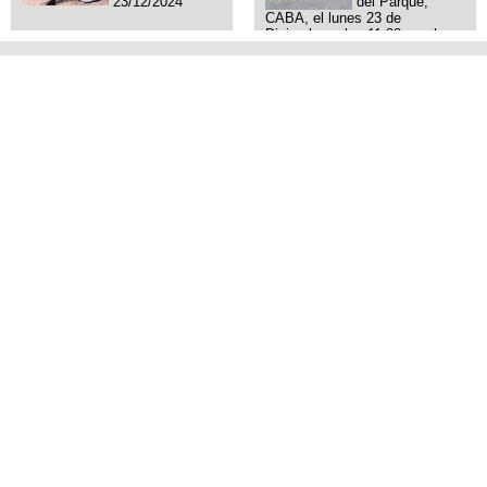
23/12/2024
del Parque,
CABA, el lunes 23 de
Diciembre a las 11:38 am, hay
video del ladrón. Denuncia
policial realizada.