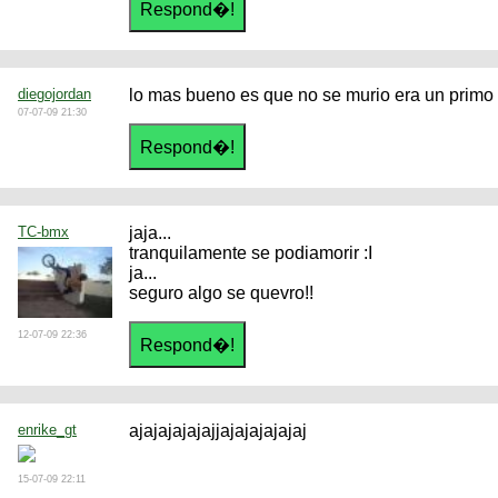
diegojordan
lo mas bueno es que no se murio era un primo
07-07-09 21:30
TC-bmx
jaja...
tranquilamente se podiamorir :I
ja...
seguro algo se quevro!!
12-07-09 22:36
enrike_gt
ajajajajajajjajajajajajaj
15-07-09 22:11