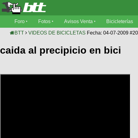
Foro
Foro
Fotos
Avisos Venta
Bicicleterías
Foro
Fotos
BTT
VIDEOS DE BICICLETAS
Fecha: 04-07-2009 #2
Técnica
caida al precipicio en bici
Avisos
Mecánica
SUBÍ
Ventas
tu
foto
Bicicleterías
SUBÍ
Galeria
tu
Bicicletas
aviso
XC
Bicicletas
Videos
Buscar
Bicicletas
Viajes
Ultimos
Cicloturismo
Tandem
Descenso
Fotos
Freerider
Dirt
Salidas
Usuarios
Categorias