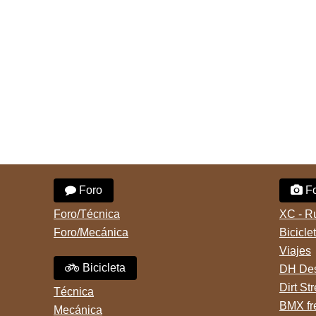
Foro
Fo
Foro/Técnica
XC - R
Foro/Mecánica
Bicicle
Viajes
Bicicleta
DH Des
Dirt St
Técnica
BMX fr
Mecánica