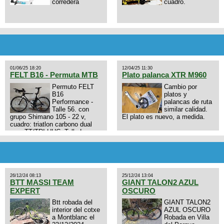
corredera
cuadro.
01/06/25 18:20
12/04/25 11:30
FELT B16 - Permuta MTB
Plato palanca XTR M960
Permuto FELT
Cambio por
B16
platos y
Performance -
palancas de ruta
Talle 56. con
similar calidad.
grupo Shimano 105 - 22 v,
El plato es nuevo, a medida.
cuadro: triatlon carbono dual
aero TT/TRI UHC. Talle L.
9zhVk9wHFFzK7T345Kn?
Excelente estado. Permuta por
MTB.
26/12/24 08:13
25/12/24 13:04
BTT MASSI TEAM
GIANT TALON2 AZUL
EXPERT
OSCURO
Btt robada del
GIANT TALON2
interior del cotxe
AZUL OSCURO
a Montblanc el
Robada en Villa