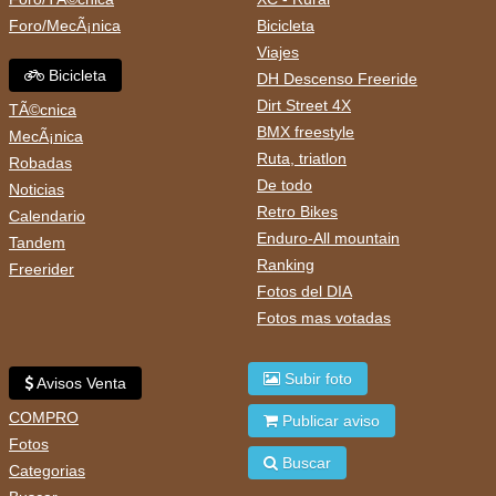
Foro/MecÃ¡nica
Bicicleta
Viajes
Bicicleta
DH Descenso Freeride
Dirt Street 4X
TÃ©cnica
BMX freestyle
MecÃ¡nica
Ruta, triatlon
Robadas
De todo
Noticias
Retro Bikes
Calendario
Enduro-All mountain
Tandem
Ranking
Freerider
Fotos del DIA
Fotos mas votadas
Subir foto
Avisos Venta
COMPRO
Publicar aviso
Fotos
Buscar
Categorias