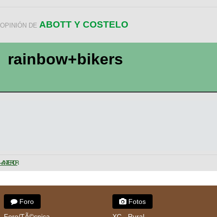
ABOTT Y COSTELO
OPINIÓN DE
rainbow+bikers
< ANTERIOR
Foro
Fotos
Foro/TÃ©cnica
XC - Rural