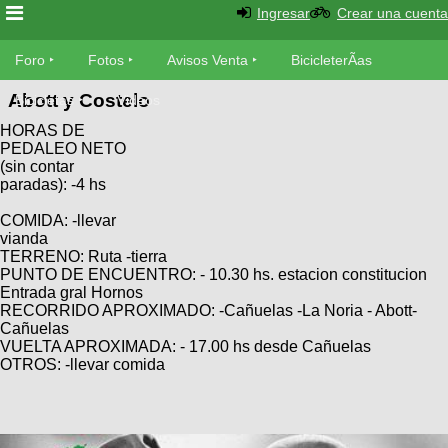
Ingresar
Crear una cuenta
Foro
Foro
Fotos
Avisos Venta
BicicleterÃ­as
Abott y Costelo
Foro
Bicicletas
Videos
Fotos
HORAS DE
TÃ©cnica
PEDALEO NETO
Avisos
(sin contar
MecÃ¡nica
SUBÃ
Ventas
paradas): -4 hs
tu foto
COMIDA: -llevar
vianda
BicicleterÃ­
Galeria
TERRENO: Ruta -tierra
SUBÃ
as
PUNTO DE ENCUENTRO: - 10.30 hs. estacion constitucion
tu
XC
Entrada gral Hornos
aviso
Bicicletas
RECORRIDO APROXIMADO: -Cañuelas -La Noria - Abott-
Bicicletas
Cañuelas
VUELTA APROXIMADA: - 17.00 hs desde Cañuelas
Buscar
Viajes
Videos
OTROS: -llevar comida
Bicicletas
Ultimos
Descenso
Cicloturismo
Tandem
Fotos
Dirt
Freerider