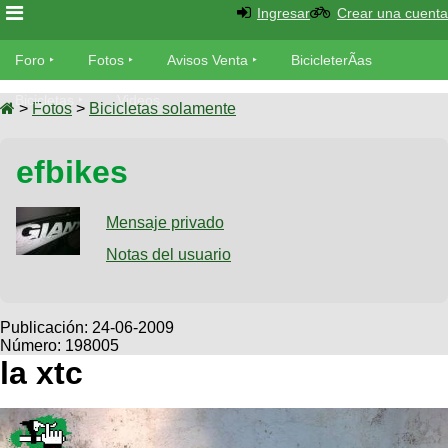
Ingresar
Crear una cuenta
Foro
Foro
Fotos
Avisos Venta
BicicleterÃ­as
Foro
Bicicletas
Videos
Fotos
>
Fotos
>
Bicicletas solamente
TÃ©cnica
Avisos
efbikes
MecÃ¡nica
SUBÃ
Ventas
tu foto
Mensaje privado
BicicleterÃ­
Galeria
Notas del usuario
SUBÃ
as
tu
XC
aviso
Bicicletas
Bicicletas
Publicación:
24-06-2009
Número: 198005
Buscar
Viajes
Videos
la xtc
Bicicletas
Ultimos
Descenso
Cicloturismo
Tandem
Fotos
Dirt
Freerider