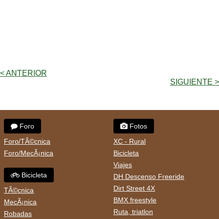
< ANTERIOR
SIGUIENTE >
Foro
Fotos
Foro/TÃ©cnica
XC - Rural
Foro/MecÃ¡nica
Bicicleta
Viajes
Bicicleta
DH Descenso Freeride
Dirt Street 4X
TÃ©cnica
BMX freestyle
MecÃ¡nica
Ruta, triatlon
Robadas