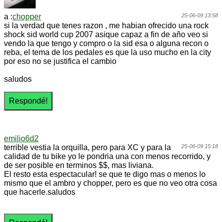
a :
chopper
25-06-09 13:58
si la verdad que tenes razon , me habian ofrecido una rock
shock sid world cup 2007 asique capaz a fin de año veo si
vendo la que tengo y compro o la sid esa o alguna recon o
reba, el tema de los pedales es que la uso mucho en la city
por eso no se justifica el cambio
saludos
emilio6d2
terrible vestia la orquilla, pero para XC y para la
25-06-09 15:18
calidad de tu bike yo le pondria una con menos recorrido, y
de ser posible en terminos $$, mas liviana.
El resto esta espectacular! se que te digo mas o menos lo
mismo que el ambro y chopper, pero es que no veo otra cosa
que hacerle.saludos