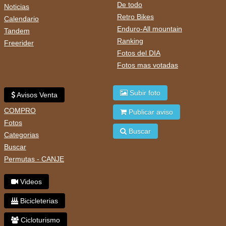
De todo
Noticias
Retro Bikes
Calendario
Enduro-All mountain
Tandem
Ranking
Freerider
Fotos del DIA
Fotos mas votadas
Subir foto
Avisos Venta
COMPRO
Publicar aviso
Fotos
Buscar
Categorias
Buscar
Permutas - CANJE
Videos
Bicicleterias
Cicloturismo