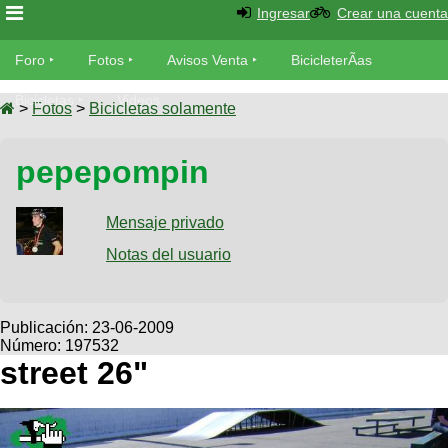
Ingresar
Crear una cuenta
Foro
Foro
Fotos
Avisos Venta
BicicleterÃ­as
Foro
Bicicletas
Videos
Fotos
>
Fotos
>
Bicicletas solamente
TÃ©cnica
Avisos
pepepompin
MecÃ¡nica
SUBÃ
Ventas
tu foto
Mensaje privado
BicicleterÃ­
Galeria
Notas del usuario
SUBÃ
as
tu
XC
aviso
Bicicletas
Bicicletas
Publicación:
23-06-2009
Número: 197532
Buscar
Viajes
Videos
street 26"
Bicicletas
Ultimos
Descenso
Cicloturismo
Tandem
Fotos
Dirt
Freerider