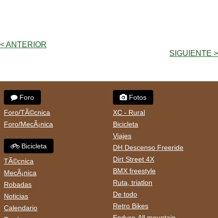
< ANTERIOR
SIGUIENTE >
Foro
Fotos
Foro/TÃ©cnica
XC - Rural
Foro/MecÃ¡nica
Bicicleta
Viajes
Bicicleta
DH Descenso Freeride
Dirt Street 4X
TÃ©cnica
BMX freestyle
MecÃ¡nica
Ruta, triatlon
Robadas
De todo
Noticias
Retro Bikes
Calendario
Enduro-All mountain