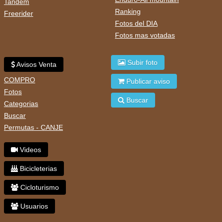
Tandem
Ranking
Freerider
Fotos del DIA
Fotos mas votadas
Subir foto
Avisos Venta
COMPRO
Publicar aviso
Fotos
Buscar
Categorias
Buscar
Permutas - CANJE
Videos
Bicicleterias
Cicloturismo
Usuarios