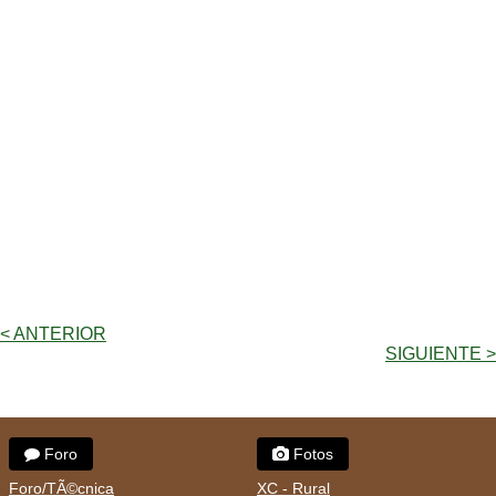
< ANTERIOR
SIGUIENTE >
Foro
Fotos
Foro/TÃ©cnica
XC - Rural