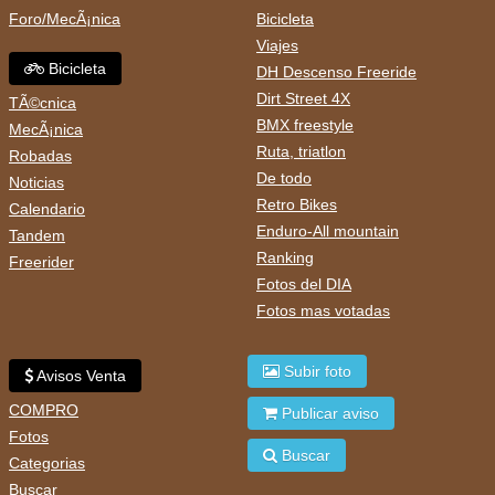
Foro/MecÃ¡nica
Bicicleta
Viajes
Bicicleta
DH Descenso Freeride
Dirt Street 4X
TÃ©cnica
BMX freestyle
MecÃ¡nica
Ruta, triatlon
Robadas
De todo
Noticias
Retro Bikes
Calendario
Enduro-All mountain
Tandem
Ranking
Freerider
Fotos del DIA
Fotos mas votadas
Subir foto
Avisos Venta
COMPRO
Publicar aviso
Fotos
Buscar
Categorias
Buscar