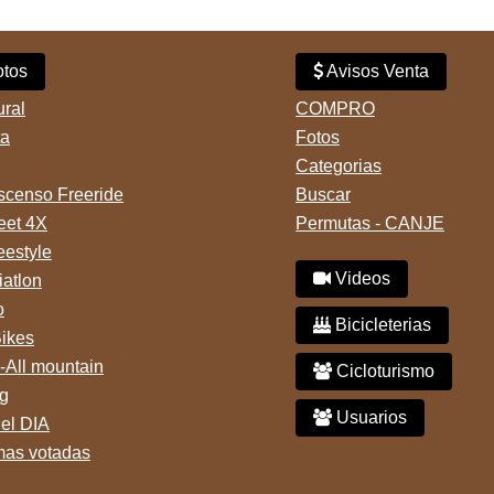
tos
Avisos Venta
ural
COMPRO
ta
Fotos
Categorias
censo Freeride
Buscar
reet 4X
Permutas - CANJE
eestyle
Videos
iatlon
o
Bicicleterias
Bikes
-All mountain
Cicloturismo
g
Usuarios
del DIA
mas votadas