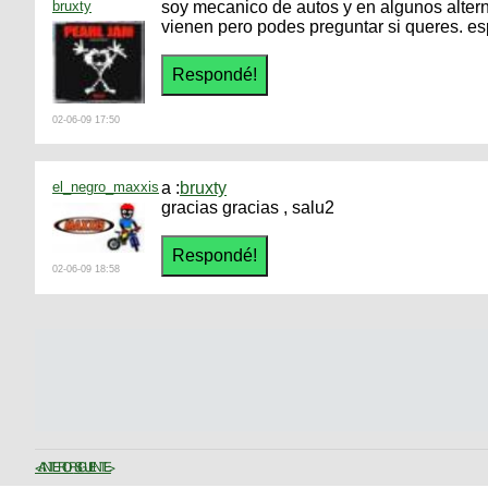
bruxty
soy mecanico de autos y en algunos alter
vienen pero podes preguntar si queres. es
02-06-09 17:50
el_negro_maxxis
a :
bruxty
gracias gracias , salu2
02-06-09 18:58
< ANTERIOR
SIGUIENTE >