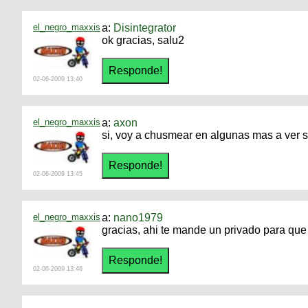
el_negro_maxxis
a:
Disintegrator
ok gracias, salu2
02-06-2009 13:40
el_negro_maxxis
a:
axon
si, voy a chusmear en algunas mas a ver si
02-06-2009 13:45
el_negro_maxxis
a:
nano1979
gracias, ahi te mande un privado para que
02-06-2009 13:46