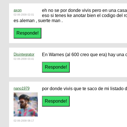
axon
eh no se por donde vivis pero en una casa
eso si tenes ke anotar bien el codigo del ro
02-06-2009 02:01
es aleman , suerte man .
Disintegrator
En Warnes (al 600 creo que era) hay una
02-06-2009 03:41
nano1979
por donde vivis que te saco de mi listado 
02-06-2009 08:17