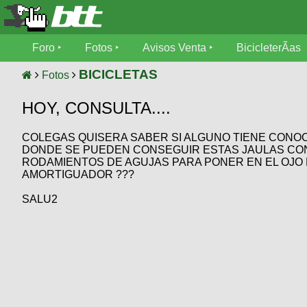
Foro
Foro
Fotos
Avisos Venta
BicicleterÃ­as
Foro
Fotos
BICICLETAS
Fotos
TÃ©cnica
HOY, CONSULTA....
Avisos
MecÃ¡nica
SUBÃ
Ventas
COLEGAS QUISERA SABER SI ALGUNO TIENE CONO
tu foto
DONDE SE PUEDEN CONSEGUIR ESTAS JAULAS CO
RODAMIENTOS DE AGUJAS PARA PONER EN EL OJO 
BicicleterÃ­
Galeria
AMORTIGUADOR ???
SUBÃ
as
tu
XC
SALU2
aviso
Bicicletas
Bicicletas
Buscar
Viajes
Videos
Bicicletas
Ultimos
Descenso
Cicloturismo
Tandem
Fotos
Dirt
Freerider