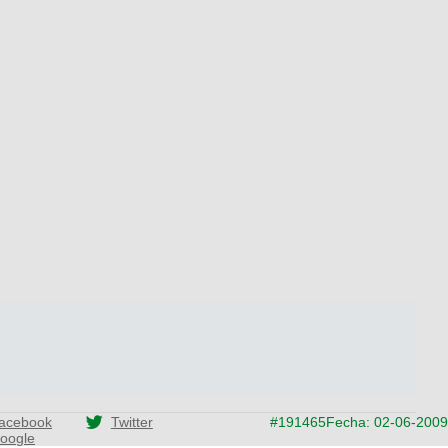
acebook
Twitter
#191465
Fecha: 02-06-2009
oogle