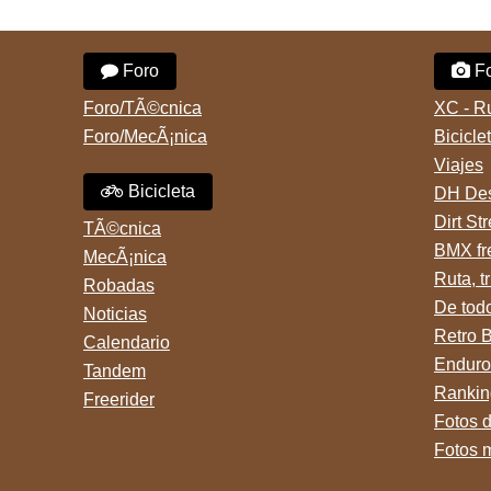
Foro
Fo
Foro/TÃ©cnica
XC - R
Foro/MecÃ¡nica
Bicicle
Viajes
Bicicleta
DH Des
Dirt St
TÃ©cnica
BMX fr
MecÃ¡nica
Ruta, tr
Robadas
De tod
Noticias
Retro 
Calendario
Enduro
Tandem
Rankin
Freerider
Fotos 
Fotos 