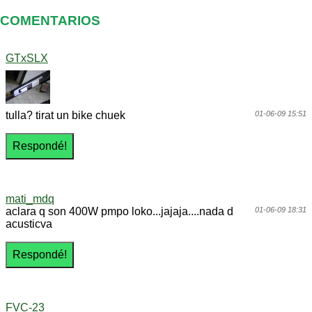
COMENTARIOS
GTxSLX
tulla? tirat un bike chuek
01-06-09 15:51
mati_mdq
aclara q son 400W pmpo loko...jajaja....nada d
01-06-09 18:31
acusticva
FVC-23