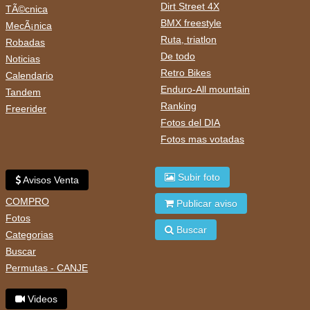
Dirt Street 4X
TÃ©cnica
BMX freestyle
MecÃ¡nica
Ruta, triatlon
Robadas
De todo
Noticias
Retro Bikes
Calendario
Enduro-All mountain
Tandem
Ranking
Freerider
Fotos del DIA
Fotos mas votadas
Subir foto
Avisos Venta
COMPRO
Publicar aviso
Fotos
Buscar
Categorias
Buscar
Permutas - CANJE
Videos