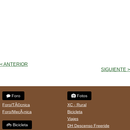
< ANTERIOR
SIGUIENTE >
Foro
Fotos
Foro/TÃ©cnica
XC - Rural
Foro/MecÃ¡nica
Bicicleta
Viajes
Bicicleta
DH Descenso Freeride