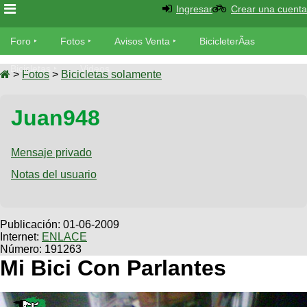
Ingresar
Crear una cuenta
Foro
Foro
Fotos
Avisos Venta
BicicleterÃ­as
Foro
Bicicletas
Videos
Fotos
>
Fotos
>
Bicicletas solamente
TÃ©cnica
Avisos
Juan948
MecÃ¡nica
SUBÃ
Ventas
tu foto
Mensaje privado
BicicleterÃ­
Galeria
Notas del usuario
SUBÃ
as
tu
XC
aviso
Bicicletas
Bicicletas
Publicación:
01-06-2009
Internet:
ENLACE
Buscar
Viajes
Videos
Número: 191263
Bicicletas
Mi Bici Con Parlantes
Ultimos
Descenso
Cicloturismo
Tandem
Fotos
Dirt
Freerider