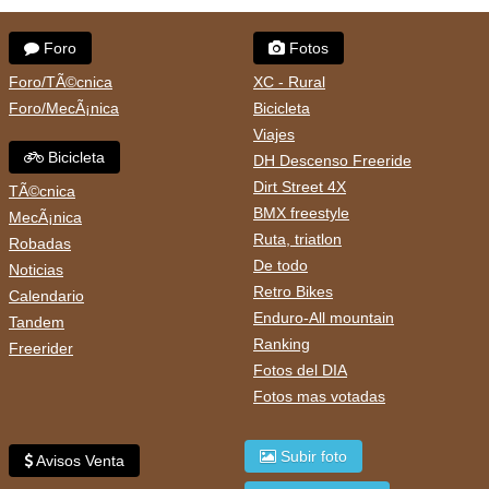
Foro
Fotos
Foro/TÃ©cnica
XC - Rural
Foro/MecÃ¡nica
Bicicleta
Viajes
Bicicleta
DH Descenso Freeride
Dirt Street 4X
TÃ©cnica
BMX freestyle
MecÃ¡nica
Ruta, triatlon
Robadas
De todo
Noticias
Retro Bikes
Calendario
Enduro-All mountain
Tandem
Ranking
Freerider
Fotos del DIA
Fotos mas votadas
Subir foto
Avisos Venta