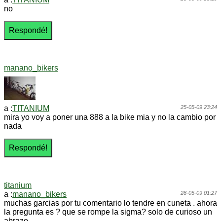
no
manano_bikers
a :
TITANIUM
25-05-09 23:24
mira yo voy a poner una 888 a la bike mia y no la cambio por
nada
titanium
a :
manano_bikers
28-05-09 01:27
muchas garcias por tu comentario lo tendre en cuneta . ahora
la pregunta es ? que se rompe la sigma? solo de curioso un
abrazo