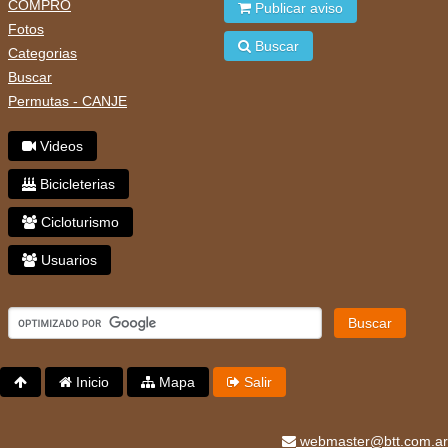
COMPRO
Publicar aviso
Fotos
Buscar
Categorias
Buscar
Permutas - CANJE
Videos
Bicicleterias
Cicloturismo
Usuarios
Buscar
Inicio
Mapa
Salir
webmaster@btt.com.ar