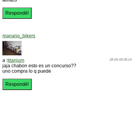
manano_bikers
a :
titanium
28-05-09 08:14
jaja chabon esto es un concurso??
uno compra lo q puede