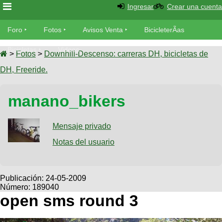
Ingresar
Crear una cuenta
Foro
Foro
Fotos
Avisos Venta
BicicleterÃ­as
Foro
Bicicletas
Videos
Fotos
>
Fotos
>
Downhill-Descenso: carreras DH, bicicletas de
TÃ©cnica
DH, Freeride.
Avisos
MecÃ¡nica
SUBÃ
Ventas
manano_bikers
tu foto
BicicleterÃ­
Galeria
Mensaje privado
SUBÃ
as
tu
Notas del usuario
XC
aviso
Bicicletas
Bicicletas
Buscar
Viajes
Publicación:
24-05-2009
Videos
Número: 189040
Bicicletas
Ultimos
Descenso
open sms round 3
Cicloturismo
Tandem
Fotos
Dirt
Freerider