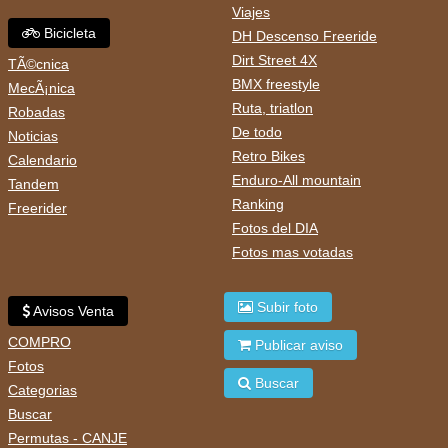
Viajes
Bicicleta
DH Descenso Freeride
Dirt Street 4X
TÃ©cnica
BMX freestyle
MecÃ¡nica
Ruta, triatlon
Robadas
De todo
Noticias
Retro Bikes
Calendario
Enduro-All mountain
Tandem
Ranking
Freerider
Fotos del DIA
Fotos mas votadas
Subir foto
Avisos Venta
COMPRO
Publicar aviso
Fotos
Buscar
Categorias
Buscar
Permutas - CANJE