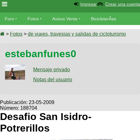
Ingresar
Crear una cuenta
Foro
Foro
Fotos
Avisos Venta
BicicleterÃ­as
Foro
Bicicletas
Videos
Fotos
>
Fotos
>
de viajes, travesias y salidas de cicloturismo
TÃ©cnica
Avisos
estebanfunes0
MecÃ¡nica
SUBÃ
Ventas
tu foto
Mensaje privado
BicicleterÃ­
Galeria
Notas del usuario
SUBÃ
as
tu
XC
aviso
Bicicletas
Bicicletas
Publicación:
23-05-2009
Número: 188704
Buscar
Viajes
Videos
Desafio San Isidro-
Bicicletas
Ultimos
Descenso
Potrerillos
Cicloturismo
Tandem
Fotos
Dirt
Freerider