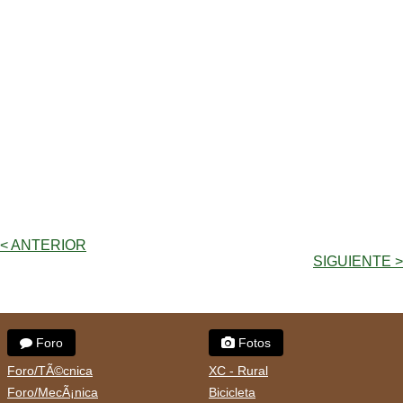
< ANTERIOR
SIGUIENTE >
Foro
Fotos
Foro/TÃ©cnica
XC - Rural
Foro/MecÃ¡nica
Bicicleta