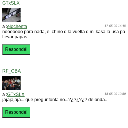
GTxSLX
a :
elochenta
17-05-09 14:48
nooooooo para nada, el chino d la vuelta d mi kasa la usa pa
llevar papas
RF_CBA
a :
GTxSLX
18-05-09 10:50
jajajajaja... que preguntonta no...?¿?¿?¿? de onda..