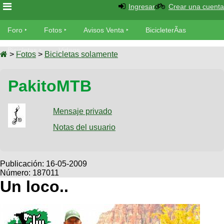
Ingresar
Crear una cuenta
Foro
Foro
Fotos
Avisos Venta
BicicleterÃ­as
Foro
Bicicletas
Videos
Fotos
>
Fotos
>
Bicicletas solamente
TÃ©cnica
Avisos
PakitoMTB
MecÃ¡nica
SUBÃ
Ventas
tu foto
Mensaje privado
BicicleterÃ­
Galeria
Notas del usuario
SUBÃ
as
tu
XC
aviso
Bicicletas
Bicicletas
Publicación:
16-05-2009
Número: 187011
Buscar
Viajes
Videos
Un loco..
Bicicletas
Ultimos
Descenso
Cicloturismo
Tandem
Fotos
Dirt
Freerider