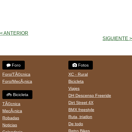
< ANTERIOR
SIGUIENTE >
Foro
Fotos
Foro/TÃ©cnica
XC - Rural
Foro/MecÃ¡nica
Bicicleta
Viajes
Bicicleta
DH Descenso Freeride
Dirt Street 4X
TÃ©cnica
BMX freestyle
MecÃ¡nica
Ruta, triatlon
Robadas
De todo
Noticias
Retro Bikes
Calendario