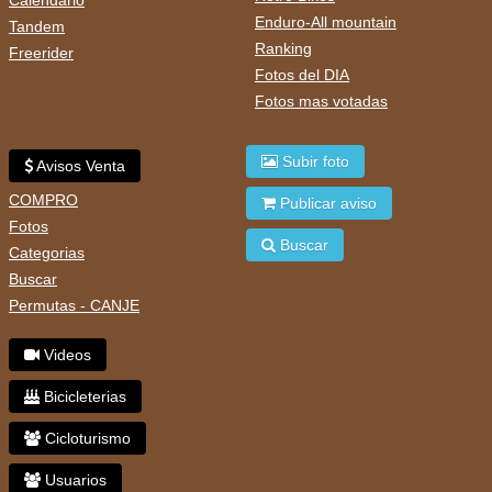
Enduro-All mountain
Tandem
Ranking
Freerider
Fotos del DIA
Fotos mas votadas
Subir foto
Avisos Venta
COMPRO
Publicar aviso
Fotos
Buscar
Categorias
Buscar
Permutas - CANJE
Videos
Bicicleterias
Cicloturismo
Usuarios