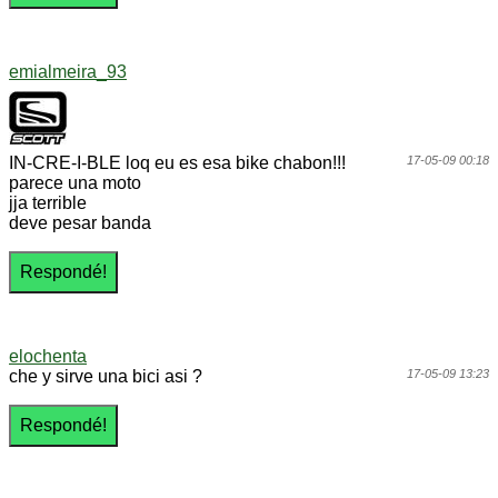
emialmeira_93
IN-CRE-I-BLE loq eu es esa bike chabon!!!
17-05-09 00:18
parece una moto
jja terrible
deve pesar banda
elochenta
che y sirve una bici asi ?
17-05-09 13:23