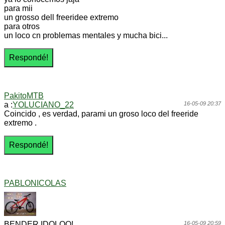
para mii
un grosso dell freeridee extremo
para otros
un loco cn problemas mentales y mucha bici...
PakitoMTB
a :
YOLUCIANO_22
16-05-09 20:37
Coincido , es verdad, parami un groso loco del freeride
extremo .
PABLONICOLAS
BENDER IDOLOO!
16-05-09 20:59