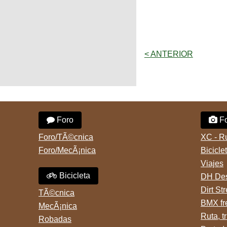
< ANTERIOR
Foro
Fo
Foro/TÃ©cnica
XC - R
Foro/MecÃ¡nica
Bicicle
Viajes
Bicicleta
DH Des
Dirt St
TÃ©cnica
BMX fr
MecÃ¡nica
Ruta, tr
Robadas