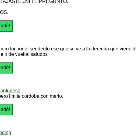
BAJASTE...NI TE PREGUNTO.
OS.
nero fui por el senderito ese que se ve a la derecha que viene d
e ir de vuelta! saludos
banfunes0
pero limite cordoba con merlo.
cing