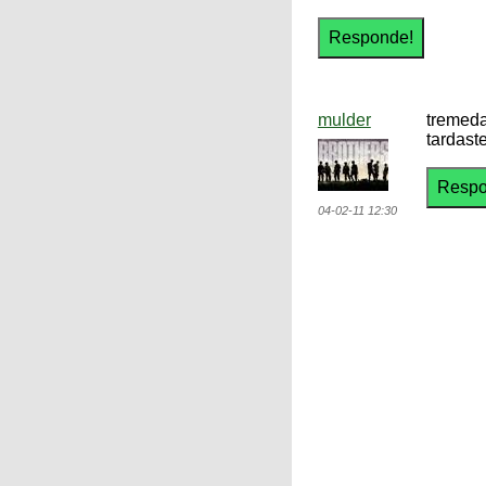
mulder
tremeda
tardast
04-02-11 12:30