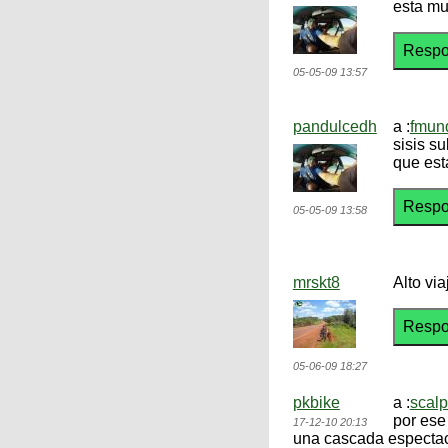
esta mu
05-05-09 13:57
pandulcedh
a :
fmund
sisis s
que est
05-05-09 13:58
mrskt8
Alto via
05-06-09 18:27
pkbike
a :
scalp
por ese
17-12-10 20:13
una cascada espectacu