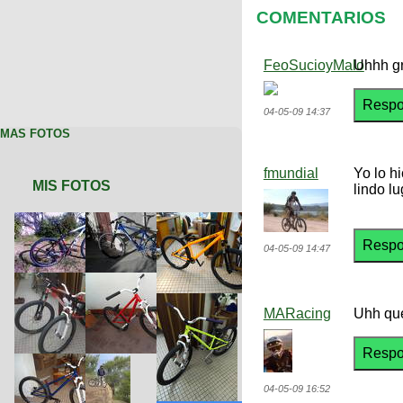
COMENTARIOS
FeoSucioyMalo
Uhhh gr
04-05-09 14:37
MAS FOTOS
fmundial
Yo lo h
MIS FOTOS
lindo lu
04-05-09 14:47
MARacing
Uhh que
04-05-09 16:52