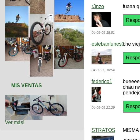
r3nzo
fuaaa q
04-05-09 18:51
estebanfunes0
che vie
04-05-09 18:54
federico1
bueeee
MIS VENTAS
chau n
pendej
04-05-09 21:29
Ver más!
STRATOS
MISMA