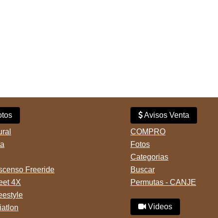
tos
Avisos Venta
ural
COMPRO
ta
Fotos
Categorias
censo Freeride
Buscar
reet 4X
Permutas - CANJE
eestyle
Videos
iatlon