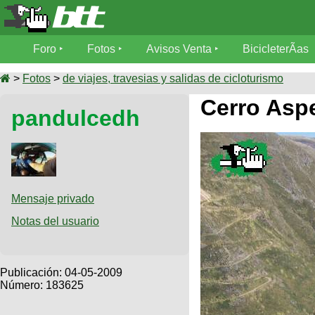
Foro
Foro
Fotos
Avisos Venta
BicicleterÃ­as
Foro
Fotos
>
Fotos
>
de viajes, travesias y salidas de cicloturismo
TÃ©cnica
Cerro Asp
pandulcedh
Avisos
MecÃ¡nica
SUBÃ
Ventas
tu foto
BicicleterÃ­
Galeria
SUBÃ
as
tu
Mensaje privado
XC
aviso
Bicicletas
Notas del usuario
Bicicletas
Buscar
Viajes
Videos
Bicicletas
Ultimos
Publicación:
04-05-2009
Descenso
Cicloturismo
Número: 183625
Tandem
Fotos
Dirt
Freerider