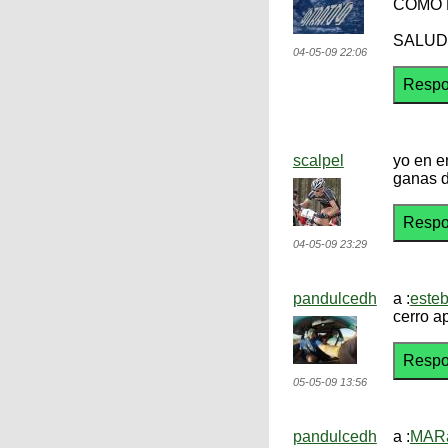
COMO 
SALUD
04-05-09 22:06
scalpel
yo en e
ganas d
04-05-09 23:29
pandulcedh
a :
este
cerro a
05-05-09 13:56
pandulcedh
a :
MARa