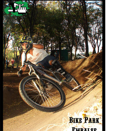
Categorias
BMX
Salidas
Usuarios
TÃ©cnica
COMPRO
Ruta,
Operadores
triatlon
de
MecÃ¡nica
Ãšltimos
CANJE
cicloturismo
De
Robadas
Buscar
Mi
todo
Relatos
ReputaciÃ³n
Noticias
de
Mis
Retro
viajes
Amigos
Mis
Calendario
Compras
Enduro
Foro
Actividad
de
de
Mis
viajes
Amigos
Ventas
Ranking
Fotos
del
DÃA
Fotos
mas
votadas