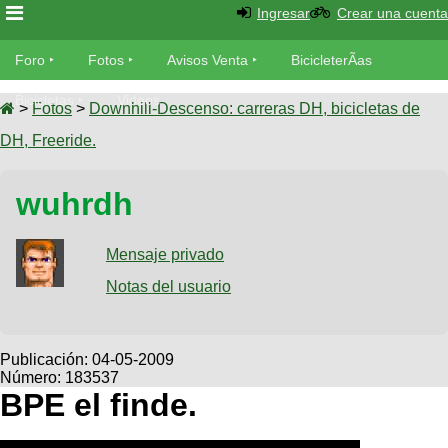
Ingresar
Crear una cuenta
Foro
Foro
Fotos
Avisos Venta
BicicleterÃ­as
Foro
Bicicletas
Videos
Fotos
>
Fotos
>
Downhill-Descenso: carreras DH, bicicletas de
TÃ©cnica
DH, Freeride.
Avisos
MecÃ¡nica
SUBÃ
Ventas
wuhrdh
tu foto
BicicleterÃ­
Galeria
Mensaje privado
SUBÃ
as
tu
Notas del usuario
XC
aviso
Bicicletas
Bicicletas
Buscar
Viajes
Publicación:
04-05-2009
Videos
Número: 183537
Bicicletas
Ultimos
Descenso
BPE el finde.
Cicloturismo
Tandem
Fotos
Dirt
Freerider