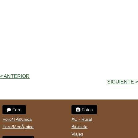
< ANTERIOR
SIGUIENTE >
Foro
Fotos
Foro/TÃ©cnica
XC - Rural
Foro/MecÃ¡nica
Bicicleta
Viajes