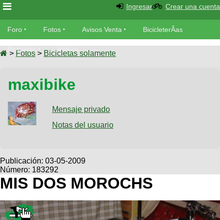
Ingresar
Crear una cuenta
Foro
Foro
Fotos
Avisos Venta
BicicleterÃ­as
Foro
Bicicletas
Videos
Fotos
>
Fotos
>
Bicicletas solamente
TÃ©cnica
Avisos
maxibike
MecÃ¡nica
SUBÃ
Ventas
tu foto
Mensaje privado
BicicleterÃ­
Galeria
Notas del usuario
SUBÃ
as
tu
XC
aviso
Bicicletas
Bicicletas
Publicación:
03-05-2009
Número: 183292
Buscar
Viajes
Videos
MIS DOS MOROCHS
Bicicletas
Ultimos
Descenso
Cicloturismo
Tandem
Fotos
Dirt
Freerider