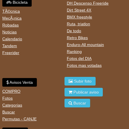
Bicicleta
DH Descenso Freeride
Dirt Street 4X
TÃ©cnica
BMX freestyle
MecÃ¡nica
Ruta, triatlon
Robadas
De todo
Noticias
Retro Bikes
Calendario
Enduro-All mountain
Tandem
Ranking
Freerider
Fotos del DIA
Fotos mas votadas
Subir foto
Avisos Venta
COMPRO
Publicar aviso
Fotos
Buscar
Categorias
Buscar
Permutas - CANJE