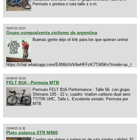
Permuto x pistera o ruta talle s o m.
25/07/25 15:57
Grupo compra/venta ciclismo de argentina
Buenas gente dejo el link para los que quieran unirse
https://chat.whatsapp.com/E4N9zhVk9wHFFzK7T345Kn?mode=ac_t
01/06/25 18:20
FELT B16 - Permuta MTB
Permuto FELT B16 Performance - Talle 56. con grupo
Shimano 105 - 22 v, cuadro: triatlon carbono dual aero
TT/TRI UHC. Talle L. Excelente estado. Permuta por
MTB.
12/04/25 11:30
Plato palanca XTR M960
Cambio por platos y palancas de ruta similar calidad. El