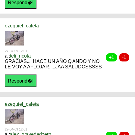
ezequiel_caleta
27-04-09 12:01
a :
teti_ricota
GRACIAS.... HACE UN AÑO Q ANDO Y NO
LE VOY A AFLOJAR.....JAA SALUDOSSSSS
ezequiel_caleta
27-04-09 12:01
a :
alex_gravedadzero