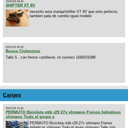
19/04/26 09:40
SHIFTER XT 8V
necesito esta manija/shifter XT 8V que este perfecto,
tambien pata de cambio igual modelo
03/12/25 00:26
Busco Ciclocross
Talle S , con frenos cantilever, mi numero 1168331098
Canjes
05/07/26 12:44
PERMUTO Bicicleta mtb r29 27v shimano Frenos hidralicos
shimano Todo el grupo s
PERMUTO Bicicleta mtb r29 27v shimano Frenos
hidralicos shimano Todo el grupo shimano Talle s/m