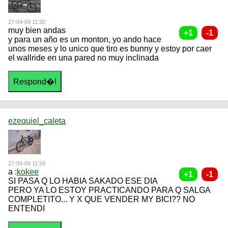
27-04-09 11:30
muy bien andas
y para un año es un monton, yo ando hace
unos meses y lo unico que tiro es bunny y estoy por caer
el wallride en una pared no muy inclinada
ezequiel_caleta
27-04-09 11:59
a :
kokee
SI PASA Q LO HABIA SAKADO ESE DIA
PERO YA LO ESTOY PRACTICANDO PARA Q SALGA
COMPLETITO... Y X QUE VENDER MY BICI?? NO
ENTENDI