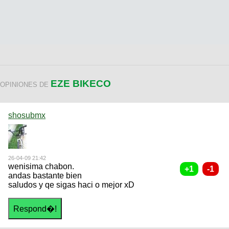
EZE BIKECO
OPINIONES DE
shosubmx
26-04-09 21:42
wenisima chabon.
andas bastante bien
saludos y qe sigas haci o mejor xD