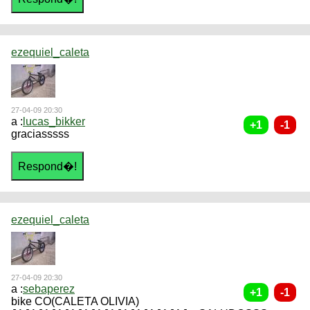
ezequiel_caleta
27-04-09 20:30
a :
lucas_bikker
graciasssss
ezequiel_caleta
27-04-09 20:30
a :
sebaperez
bike CO(CALETA OLIVIA)