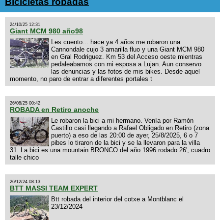
Bicicletas robadas
24/10/25 12:31
Giant MCM 980 año98
Les cuento... hace ya 4 años me robaron una
Cannondale cujo 3 amarilla fluo y una Giant MCM 980
en Gral Rodriguez. Km 53 del Acceso oeste mientras
pedaleabamos con mi esposa a Lujan. Aun conservo
las denuncias y las fotos de mis bikes. Desde aquel
momento, no paro de entrar a diferentes portales t
26/08/25 00:42
ROBADA en Retiro anoche
Le robaron la bici a mi hermano. Venía por Ramón
Castillo casi llegando a Rafael Obligado en Retiro (zona
puerto) a eso de las 20:00 de ayer, 25/8/2025, 6 o 7
pibes lo tiraron de la bici y se la llevaron para la villa
31. La bici es una mountain BRONCO del año 1996 rodado 26', cuadro
talle chico
26/12/24 08:13
BTT MASSI TEAM EXPERT
Btt robada del interior del cotxe a Montblanc el
23/12/2024