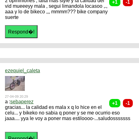
2 opininiones , falta mas style y la calidad del
vid mueeeyy mala , segui limandola locasoo ,.,
aaa y lo de bikeco ,,, mmmm??? bike company
suerte
ezequiel_caleta
27-04-09 20:29
a :
sebaperez
gracias... la calidad es mala x q lo hice en el
celu... y bikeko no sabia q poner y se me ocurrio eso
jaaa.... yya le voy a poner mas estiloooo-...saludosssssss