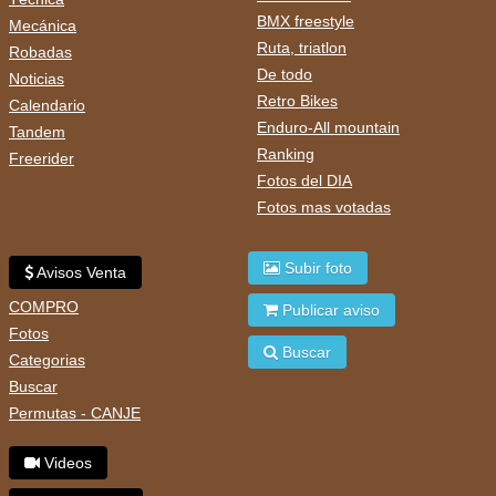
BMX freestyle
Mecánica
Ruta, triatlon
Robadas
De todo
Noticias
Retro Bikes
Calendario
Enduro-All mountain
Tandem
Ranking
Freerider
Fotos del DIA
Fotos mas votadas
Subir foto
Avisos Venta
COMPRO
Publicar aviso
Fotos
Buscar
Categorias
Buscar
Permutas - CANJE
Videos