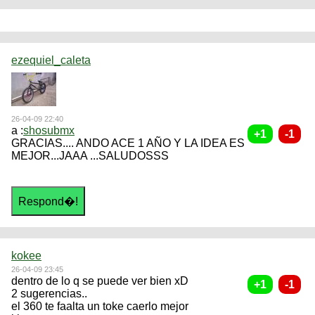
ezequiel_caleta
26-04-09 22:40
a :
shosubmx
GRACIAS.... ANDO ACE 1 AÑO Y LA IDEA ES
MEJOR...JAAA ...SALUDOSSS
kokee
26-04-09 23:45
dentro de lo q se puede ver bien xD
2 sugerencias..
el 360 te faalta un toke caerlo mejor