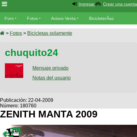
Ingresar
Crear una cuenta
Foro
Foro
Fotos
Avisos Venta
BicicleterÃ­as
Foro
Bicicletas
Videos
Fotos
>
Fotos
>
Bicicletas solamente
TÃ©cnica
Avisos
chuquito24
MecÃ¡nica
SUBÃ
Ventas
tu foto
Mensaje privado
BicicleterÃ­
Galeria
Notas del usuario
SUBÃ
as
tu
XC
aviso
Bicicletas
Bicicletas
Publicación:
22-04-2009
Número: 180760
Buscar
Viajes
Videos
ZENITH MANTA 2009
Bicicletas
Ultimos
Descenso
Cicloturismo
Tandem
Fotos
Dirt
Freerider