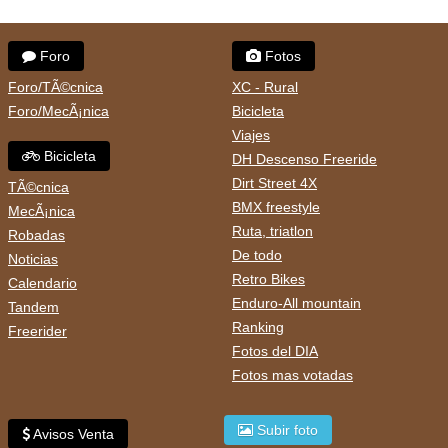
Foro
Fotos
Foro/TÃ©cnica
XC - Rural
Foro/MecÃ¡nica
Bicicleta
Viajes
Bicicleta
DH Descenso Freeride
Dirt Street 4X
TÃ©cnica
BMX freestyle
MecÃ¡nica
Ruta, triatlon
Robadas
De todo
Noticias
Retro Bikes
Calendario
Enduro-All mountain
Tandem
Ranking
Freerider
Fotos del DIA
Fotos mas votadas
Subir foto
Avisos Venta