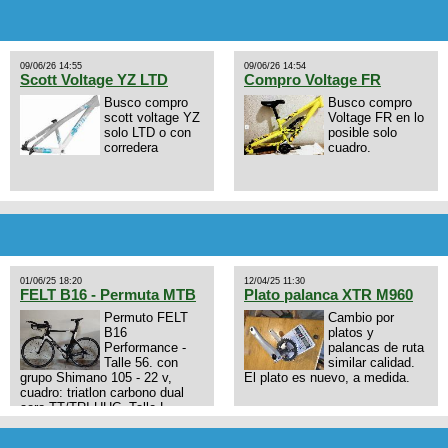
09/06/26 14:55
09/06/26 14:54
Scott Voltage YZ LTD
Compro Voltage FR
Busco compro
Busco compro
scott voltage YZ
Voltage FR en lo
solo LTD o con
posible solo
corredera
cuadro.
01/06/25 18:20
12/04/25 11:30
FELT B16 - Permuta MTB
Plato palanca XTR M960
Permuto FELT
Cambio por
B16
platos y
Performance -
palancas de ruta
Talle 56. con
similar calidad.
grupo Shimano 105 - 22 v,
El plato es nuevo, a medida.
cuadro: triatlon carbono dual
aero TT/TRI UHC. Talle L.
9zhVk9wHFFzK7T345Kn?
Excelente estado. Permuta por
MTB.