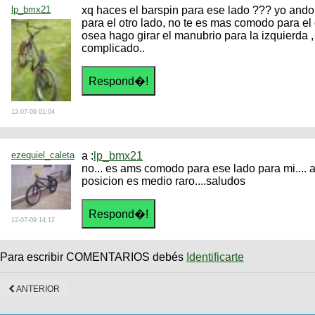
lp_bmx21
xq haces el barspin para ese lado ??? yo ando 
para el otro lado, no te es mas comodo para el
osea hago girar el manubrio para la izquierda 
complicado..
12-07-09 01:04
ezequiel_caleta
a :
lp_bmx21
no... es ams comodo para ese lado para mi.... 
posicion es medio raro....saludos
12-07-09 14:12
Para escribir COMENTARIOS debés
Identificarte
ANTERIOR