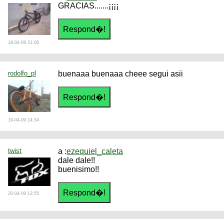
GRACIAS.......¡¡¡¡
18-04-09 21:06
rodolfo_pl
buenaaa buenaaa cheee segui asii
19-04-09 14:34
twist
a :
ezequiel_caleta
dale dale!!
buenisimo!!
20-04-09 13:55