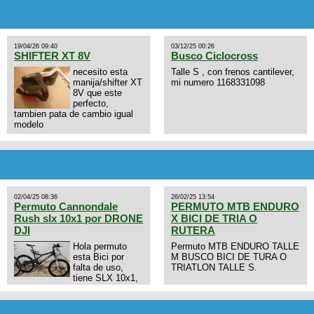
19/04/26 09:40
03/12/25 00:26
SHIFTER XT 8V
Busco Ciclocross
necesito esta
Talle S , con frenos cantilever,
manija/shifter XT
mi numero 1168331098
8V que este
perfecto,
tambien pata de cambio igual
modelo
02/04/25 08:36
26/02/25 13:54
Permuto Cannondale
PERMUTO MTB ENDURO
Rush slx 10x1 por DRONE
X BICI DE TRIA O
DJI
RUTERA
Hola permuto
Permuto MTB ENDURO TALLE
esta Bici por
M BUSCO BICI DE TURA O
falta de uso,
TRIATLON TALLE S.
tiene SLX 10x1,
llantas y frenos LX, Horquilla
Axon tope de gama con
bloqueo al manubrio y