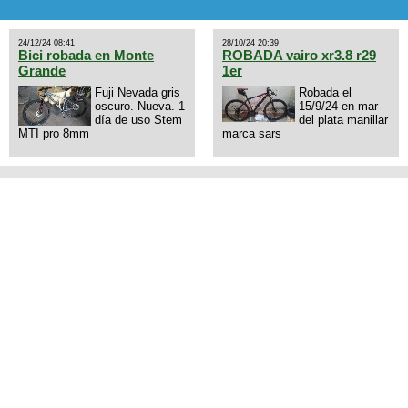
amortiguador FOX permuto por
drone de la marca Dji, les dejo
mi numero al que le interesa
24/12/24 08:41
28/10/24 20:39
3434568861 saludos
Bici robada en Monte
ROBADA vairo xr3.8 r29
Grande
1er
Fuji Nevada gris
Robada el
oscuro. Nueva. 1
15/9/24 en mar
día de uso Stem
del plata manillar
MTI pro 8mm
marca sars