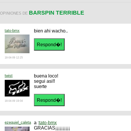
BARSPIN TERRIBLE
OPINIONES DE
tato-bmx
bien ahi wacho..
18-04-09 12:25
twist
buena loco!
segui asi!!
suerte
18-04-09 19:04
ezequiel_caleta
a :
tato-bmx
GRACIAS¡¡¡¡¡¡¡¡¡¡