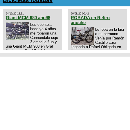
Bicicletas robadas
ruta talle s o m.
24/10/25 12:31
26/08/25 00:42
Giant MCM 980 año98
ROBADA en Retiro
anoche
Les cuento...
hace ya 4 años
Le robaron la bici
me robaron una
a mi hermano.
Cannondale cujo
Venía por Ramón
3 amarilla fluo y
Castillo casi
una Giant MCM 980 en Gral
llegando a Rafael Obligado en
Rodriguez. Km 53 del Acceso
Retiro (zona puerto) a eso de
oeste mientras pedaleabamos
las 20:00 de ayer, 25/8/2025, 6
con mi esposa a Lujan. Aun
o 7 pibes lo tiraron de la bici y
conservo las denuncias y las
se la llevaron para la villa 31.
fotos de mis bikes. Desde
La bici es una mountain
aquel momento, no paro de
BRONCO del año 1996 rodado
entrar a diferentes portales t
26', cuadro talle chico