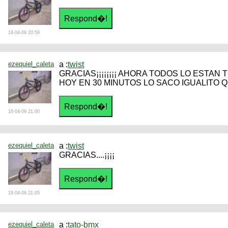
18-04-09 20:59
ezequiel_caleta
a :
twist
GRACIAS¡¡¡¡¡¡¡¡ AHORA TODOS LO ESTAN 
HOY EN 30 MINUTOS LO SACO IGUALITO Q 
18-04-09 21:00
ezequiel_caleta
a :
twist
GRACIAS....¡¡¡¡
18-04-09 21:05
ezequiel_caleta
a :
tato-bmx