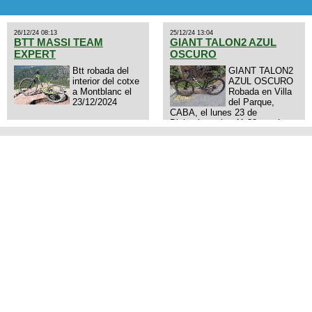
26/12/24 08:13
25/12/24 13:04
BTT MASSI TEAM
GIANT TALON2 AZUL
EXPERT
OSCURO
Btt robada del
GIANT TALON2
interior del cotxe
AZUL OSCURO
a Montblanc el
Robada en Villa
23/12/2024
del Parque,
CABA, el lunes 23 de
Diciembre a las 11:38 am, hay
video del ladrón. Denuncia
policial realizada.