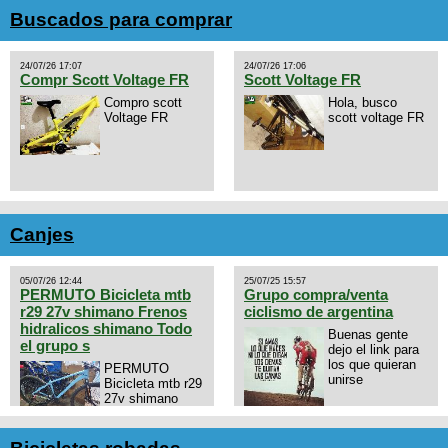
Buscados para comprar
24/07/26 17:07
24/07/26 17:06
Compr Scott Voltage FR
Scott Voltage FR
Compro scott
Hola, busco
Voltage FR
scott voltage FR
Canjes
05/07/26 12:44
25/07/25 15:57
PERMUTO Bicicleta mtb
Grupo compra/venta
r29 27v shimano Frenos
ciclismo de argentina
hidralicos shimano Todo
Buenas gente
el grupo s
dejo el link para
los que quieran
PERMUTO
unirse
Bicicleta mtb r29
27v shimano
Frenos hidralicos
https://chat.whatsapp.com/E4N
shimano Todo el grupo shimano
mode=ac_t
Talle s/m Permuto x pistera o