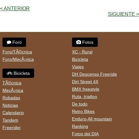
< ANTERIOR
SIGUIENTE >
Foro
Fotos
Foro/TÃ©cnica
XC - Rural
Foro/MecÃ¡nica
Bicicleta
Viajes
Bicicleta
DH Descenso Freeride
Dirt Street 4X
TÃ©cnica
BMX freestyle
MecÃ¡nica
Ruta, triatlon
Robadas
De todo
Noticias
Retro Bikes
Calendario
Enduro-All mountain
Tandem
Ranking
Freerider
Fotos del DIA