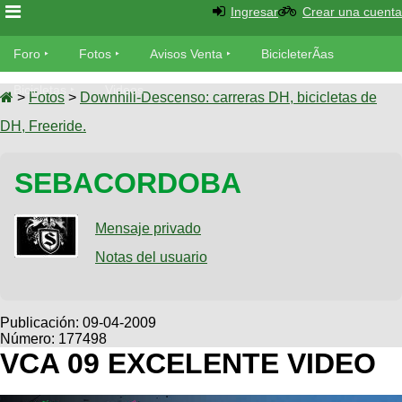
Ingresar
Crear una cuenta
Foro
Foro
Fotos
Avisos Venta
BicicleterÃ­as
Foro
Bicicletas
Videos
Fotos
>
Fotos
>
Downhill-Descenso: carreras DH, bicicletas de
TÃ©cnica
DH, Freeride.
Avisos
MecÃ¡nica
SUBÃ
Ventas
SEBACORDOBA
tu foto
BicicleterÃ­
Galeria
Mensaje privado
SUBÃ
as
tu
Notas del usuario
XC
aviso
Bicicletas
Bicicletas
Buscar
Viajes
Publicación:
09-04-2009
Videos
Número: 177498
Bicicletas
Ultimos
Descenso
VCA 09 EXCELENTE VIDEO
Cicloturismo
Tandem
Fotos
Dirt
Freerider