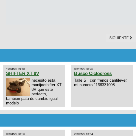
SIGUIENTE
19/04/26 09:40
03/12/25 00:26
SHIFTER XT 8V
Busco Ciclocross
necesito esta
Talle S , con frenos cantilever,
manija/shifter XT
mi numero 1168331098
8V que este
perfecto,
tambien pata de cambio igual
modelo
02/04/25 08:36
26/02/25 13:54