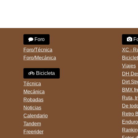
Foro
Fo
Foro/Técnica
XC - R
Foro/Mecánica
Bicicle
Viajes
Bicicleta
DH Des
Dirt St
Técnica
BMX fr
Mecánica
Ruta, tr
Robadas
De tod
Noticias
Retro 
Calendario
Enduro
Tandem
Rankin
Freerider
Fotos 