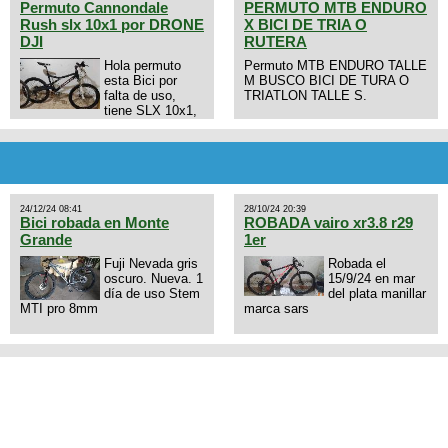
Permuto Cannondale
PERMUTO MTB ENDURO
Rush slx 10x1 por DRONE
X BICI DE TRIA O
DJI
RUTERA
Hola permuto
Permuto MTB ENDURO TALLE
esta Bici por
M BUSCO BICI DE TURA O
falta de uso,
TRIATLON TALLE S.
tiene SLX 10x1,
llantas y frenos LX, Horquilla
Axon tope de gama con
bloqueo al manubrio y
amortiguador FOX permuto por
drone de la marca Dji, les dejo
mi numero al que le interesa
24/12/24 08:41
28/10/24 20:39
3434568861 saludos
Bici robada en Monte
ROBADA vairo xr3.8 r29
Grande
1er
Fuji Nevada gris
Robada el
oscuro. Nueva. 1
15/9/24 en mar
día de uso Stem
del plata manillar
MTI pro 8mm
marca sars