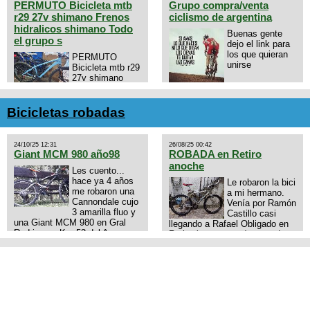
PERMUTO Bicicleta mtb
Grupo compra/venta
r29 27v shimano Frenos
ciclismo de argentina
hidralicos shimano Todo
Buenas gente
el grupo s
dejo el link para
los que quieran
PERMUTO
unirse
Bicicleta mtb r29
27v shimano
Frenos hidralicos
https://chat.whatsapp.com/E4N
shimano Todo el grupo shimano
mode=ac_t
Talle s/m Permuto x pistera o
Bicicletas robadas
ruta talle s o m.
24/10/25 12:31
26/08/25 00:42
Giant MCM 980 año98
ROBADA en Retiro
anoche
Les cuento...
hace ya 4 años
Le robaron la bici
me robaron una
a mi hermano.
Cannondale cujo
Venía por Ramón
3 amarilla fluo y
Castillo casi
una Giant MCM 980 en Gral
llegando a Rafael Obligado en
Rodriguez. Km 53 del Acceso
Retiro (zona puerto) a eso de
oeste mientras pedaleabamos
las 20:00 de ayer, 25/8/2025, 6
con mi esposa a Lujan. Aun
o 7 pibes lo tiraron de la bici y
conservo las denuncias y las
se la llevaron para la villa 31.
fotos de mis bikes. Desde
La bici es una mountain
aquel momento, no paro de
BRONCO del año 1996 rodado
entrar a diferentes portales t
26', cuadro talle chico