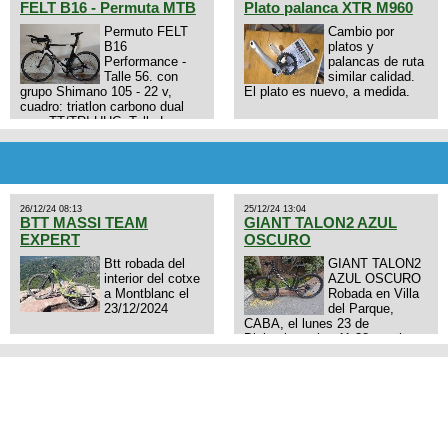
FELT B16 - Permuta MTB
Plato palanca XTR M960
Permuto FELT
Cambio por
B16
platos y
Performance -
palancas de ruta
Talle 56. con
similar calidad.
grupo Shimano 105 - 22 v,
El plato es nuevo, a medida.
cuadro: triatlon carbono dual
aero TT/TRI UHC. Talle L.
9zhVk9wHFFzK7T345Kn?
Excelente estado. Permuta por
MTB.
26/12/24 08:13
25/12/24 13:04
BTT MASSI TEAM
GIANT TALON2 AZUL
EXPERT
OSCURO
Btt robada del
GIANT TALON2
interior del cotxe
AZUL OSCURO
a Montblanc el
Robada en Villa
23/12/2024
del Parque,
CABA, el lunes 23 de
Diciembre a las 11:38 am, hay
video del ladrón. Denuncia
policial realizada.