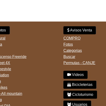
tos
Avisos Venta
ural
COMPRO
ta
Fotos
Categorias
censo Freeride
Buscar
reet 4X
Permutas - CANJE
eestyle
Videos
iatlon
o
Bicicleterias
Bikes
-All mountain
Cicloturismo
g
Usuarios
del DIA