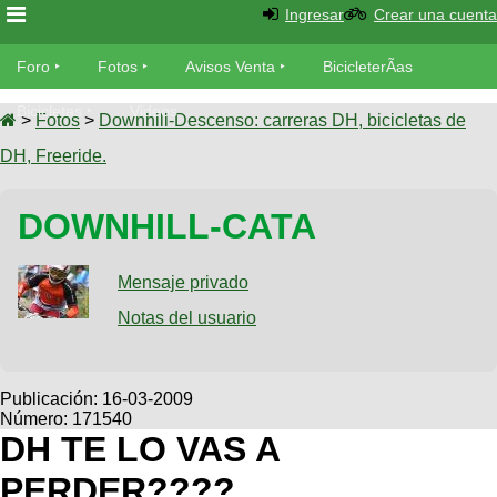
Ingresar
Crear una cuenta
Foro
Foro
Fotos
Avisos Venta
BicicleterÃ­as
Foro
Bicicletas
Videos
Fotos
>
Fotos
>
Downhill-Descenso: carreras DH, bicicletas de
TÃ©cnica
DH, Freeride.
Avisos
MecÃ¡nica
SUBÃ
Ventas
DOWNHILL-CATA
tu foto
BicicleterÃ­
Galeria
Mensaje privado
SUBÃ
as
tu
Notas del usuario
XC
aviso
Bicicletas
Bicicletas
Buscar
Viajes
Publicación:
16-03-2009
Videos
Número: 171540
Bicicletas
Ultimos
Descenso
DH TE LO VAS A
Cicloturismo
Tandem
Fotos
Dirt
PERDER????
Freerider