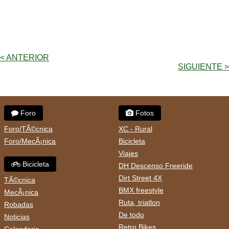
< ANTERIOR
SIGUIENTE >
Foro
Fotos
Foro/TÃ©cnica
XC - Rural
Foro/MecÃ¡nica
Bicicleta
Viajes
Bicicleta
DH Descenso Freeride
Dirt Street 4X
TÃ©cnica
BMX freestyle
MecÃ¡nica
Ruta, triatlon
Robadas
De todo
Noticias
Retro Bikes
Calendario