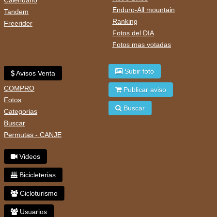
Enduro-All mountain
Tandem
Ranking
Freerider
Fotos del DIA
Fotos mas votadas
Subir foto
Avisos Venta
COMPRO
Publicar aviso
Fotos
Buscar
Categorias
Buscar
Permutas - CANJE
Videos
Bicicleterias
Cicloturismo
Usuarios