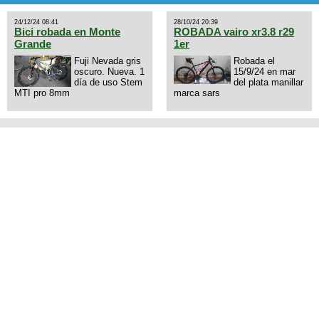
drone de la marca Dji, les dejo
mi numero al que le interesa
24/12/24 08:41
28/10/24 20:39
3434568861 saludos
Bici robada en Monte
ROBADA vairo xr3.8 r29
Grande
1er
Fuji Nevada gris
Robada el
oscuro. Nueva. 1
15/9/24 en mar
día de uso Stem
del plata manillar
MTI pro 8mm
marca sars