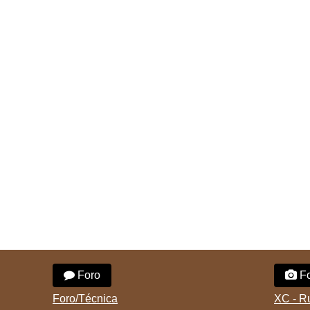
Foro
Fo
Foro/Técnica
XC - R