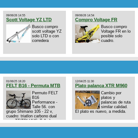
09/06/26 14:55
09/06/26 14:54
Scott Voltage YZ LTD
Compro Voltage FR
Busco compro
Busco compro
scott voltage YZ
Voltage FR en lo
solo LTD o con
posible solo
corredera
cuadro.
01/06/25 18:20
12/04/25 11:30
FELT B16 - Permuta MTB
Plato palanca XTR M960
Permuto FELT
Cambio por
B16
platos y
Performance -
palancas de ruta
Talle 56. con
similar calidad.
grupo Shimano 105 - 22 v,
El plato es nuevo, a medida.
cuadro: triatlon carbono dual
aero TT/TRI UHC. Talle L.
9zhVk9wHFFzK7T345Kn?
Excelente estado. Permuta por
MTB.