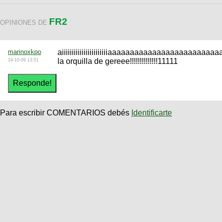
FR2
OPINIONES DE
marinoxkpo
aiiiiiiiiiiiiiiiiiiiiiiiaaaaaaaaaaaaaaaaaaaaaa
la orquilla de gereee!!!!!!!!!!!!!!11111
19-10-09 13:51
Para escribir COMENTARIOS debés
Identificarte