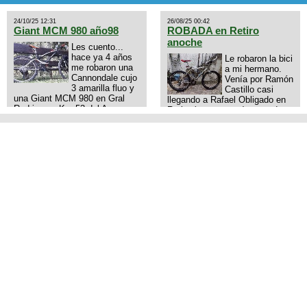
24/10/25 12:31
26/08/25 00:42
Giant MCM 980 año98
ROBADA en Retiro
anoche
Les cuento...
hace ya 4 años
Le robaron la bici
me robaron una
a mi hermano.
Cannondale cujo
Venía por Ramón
3 amarilla fluo y
Castillo casi
una Giant MCM 980 en Gral
llegando a Rafael Obligado en
Rodriguez. Km 53 del Acceso
Retiro (zona puerto) a eso de
oeste mientras pedaleabamos
las 20:00 de ayer, 25/8/2025, 6
con mi esposa a Lujan. Aun
o 7 pibes lo tiraron de la bici y
conservo las denuncias y las
se la llevaron para la villa 31.
fotos de mis bikes. Desde
La bici es una mountain
aquel momento, no paro de
BRONCO del año 1996 rodado
entrar a diferentes portales t
26', cuadro talle chico