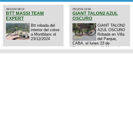
26/12/24 08:13
25/12/24 13:04
BTT MASSI TEAM
GIANT TALON2 AZUL
EXPERT
OSCURO
Btt robada del
GIANT TALON2
interior del cotxe
AZUL OSCURO
a Montblanc el
Robada en Villa
23/12/2024
del Parque,
CABA, el lunes 23 de
Diciembre a las 11:38 am, hay
video del ladrón. Denuncia
policial realizada.