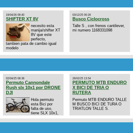
19/04/26 09:40
03/12/25 00:26
SHIFTER XT 8V
Busco Ciclocross
necesito esta
Talle S , con frenos cantilever,
manija/shifter XT
mi numero 1168331098
8V que este
perfecto,
tambien pata de cambio igual
modelo
02/04/25 08:36
26/02/25 13:54
Permuto Cannondale
PERMUTO MTB ENDURO
Rush slx 10x1 por DRONE
X BICI DE TRIA O
DJI
RUTERA
Hola permuto
Permuto MTB ENDURO TALLE
esta Bici por
M BUSCO BICI DE TURA O
falta de uso,
TRIATLON TALLE S.
tiene SLX 10x1,
llantas y frenos LX, Horquilla
Axon tope de gama con
bloqueo al manubrio y
amortiguador FOX permuto por