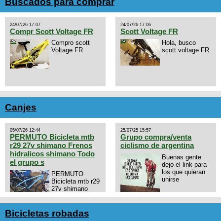
Buscados para comprar
24/07/26 17:07
24/07/26 17:06
Compr Scott Voltage FR
Scott Voltage FR
Compro scott
Hola, busco
Voltage FR
scott voltage FR
Canjes
05/07/26 12:44
25/07/25 15:57
PERMUTO Bicicleta mtb
Grupo compra/venta
r29 27v shimano Frenos
ciclismo de argentina
hidralicos shimano Todo
Buenas gente
el grupo s
dejo el link para
los que quieran
PERMUTO
unirse
Bicicleta mtb r29
27v shimano
Frenos hidralicos
https://chat.whatsapp.com/E4N
shimano Todo el grupo shimano
mode=ac_t
Talle s/m Permuto x pistera o
Bicicletas robadas
ruta talle s o m.