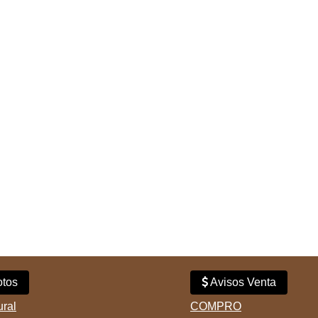
tos
Avisos Venta
ural
COMPRO