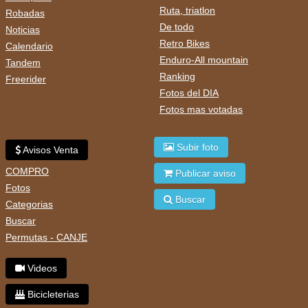
Ruta, triatlon
Robadas
De todo
Noticias
Retro Bikes
Calendario
Enduro-All mountain
Tandem
Ranking
Freerider
Fotos del DIA
Fotos mas votadas
Subir foto
Avisos Venta
COMPRO
Publicar aviso
Fotos
Buscar
Categorias
Buscar
Permutas - CANJE
Videos
Bicicleterias