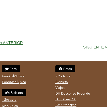
< ANTERIOR
SIGUIENTE >
Foro
Fotos
Foro/TÃ©cnica
XC - Rural
Foro/MecÃ¡nica
Bicicleta
Viajes
Bicicleta
DH Descenso Freeride
Dirt Street 4X
TÃ©cnica
BMX freestyle
MecÃ¡nica