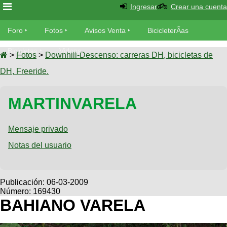
Ingresar
Crear una cuenta
Foro
Foro
Fotos
Avisos Venta
BicicleterÃ­as
Foro
Bicicletas
Videos
Fotos
>
Fotos
>
Downhill-Descenso: carreras DH, bicicletas de
TÃ©cnica
DH, Freeride.
Avisos
MecÃ¡nica
SUBÃ
Ventas
MARTINVARELA
tu foto
BicicleterÃ­
Galeria
Mensaje privado
SUBÃ
as
tu
Notas del usuario
XC
aviso
Bicicletas
Bicicletas
Buscar
Viajes
Publicación:
06-03-2009
Videos
Número: 169430
Bicicletas
Ultimos
Descenso
BAHIANO VARELA
Cicloturismo
Tandem
Fotos
Dirt
Freerider