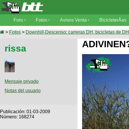
Foro
Foro
Fotos
Avisos Venta
BicicleterÃ­as
Foro
Fotos
>
Fotos
>
Downhill-Descenso: carreras DH, bicicletas de DH,
TÃ©cnica
ADIVINEN
rissa
Avisos
MecÃ¡nica
SUBÃ
Ventas
tu foto
BicicleterÃ­
Galeria
SUBÃ
as
tu
Mensaje privado
XC
aviso
Bicicletas
Notas del usuario
Bicicletas
Buscar
Viajes
Videos
Bicicletas
Ultimos
Publicación:
01-03-2009
Descenso
Cicloturismo
Número: 168274
Tandem
Fotos
Dirt
Freerider