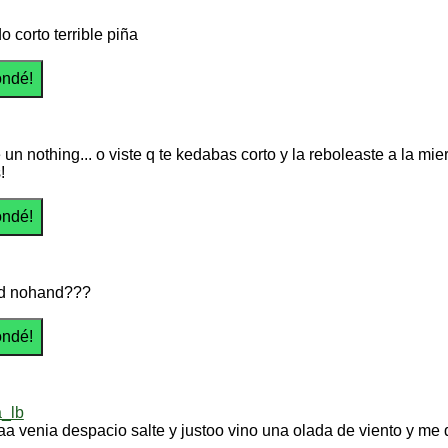
 corto terrible piña
e un nothing... o viste q te kedabas corto y la reboleaste a la mier
!
 d nohand???
a_lb
aaa venia despacio salte y justoo vino una olada de viento y me 