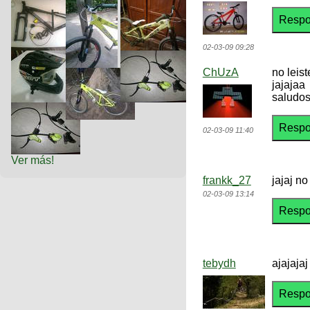
02-03-09 09:28
ChUzA
no leis
jajajaa
saludos
02-03-09 11:40
Ver más!
frankk_27
jajaj n
02-03-09 13:14
tebydh
ajajajaj