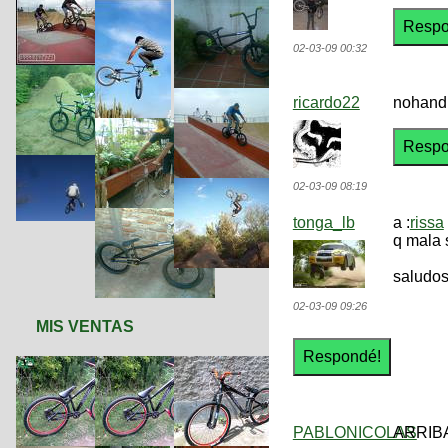
02-03-09 00:32
ricardo22
nohand 
02-03-09 08:19
tonga_lb
a :
rissa
q mala s
saludo
02-03-09 09:26
MIS VENTAS
PABLONICOLAS
ARRIBA