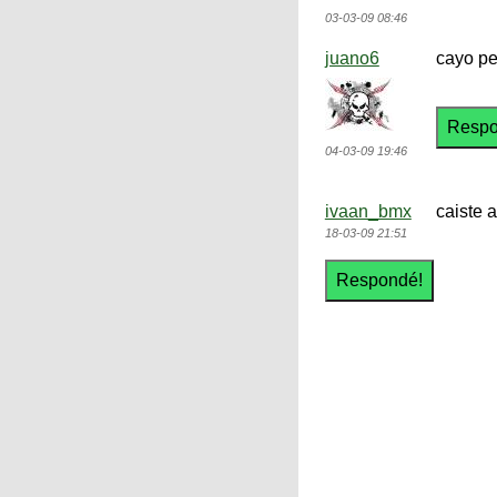
03-03-09 08:46
juano6
cayo per
04-03-09 19:46
ivaan_bmx
caiste 
18-03-09 21:51