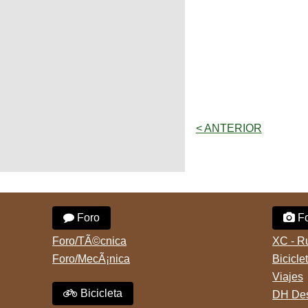
< ANTERIOR
Foro
Fo
Foro/TÃ©cnica
XC - R
Foro/MecÃ¡nica
Bicicle
Viajes
Bicicleta
DH Des