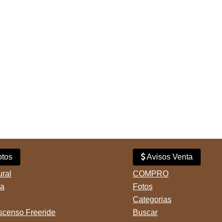
tos
Avisos Venta
ural
COMPRO
ta
Fotos
Categorias
censo Freeride
Buscar