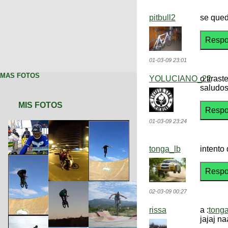
pitbull2
se quedo
01-03-09 23:01
MAS FOTOS
YOLUCIANO_22
o tirast
saludos
MIS FOTOS
01-03-09 23:24
tonga_lb
intento
02-03-09 00:27
rissa
a :
tong
jajaj n