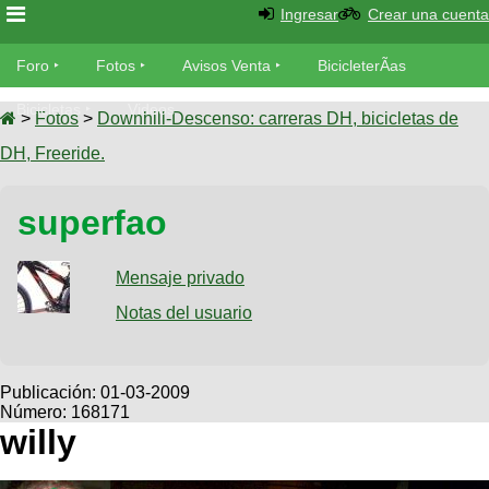
Ingresar
Crear una cuenta
Foro
Foro
Fotos
Avisos Venta
BicicleterÃ­as
Foro
Bicicletas
Videos
Fotos
>
Fotos
>
Downhill-Descenso: carreras DH, bicicletas de
TÃ©cnica
DH, Freeride.
Avisos
MecÃ¡nica
SUBÃ
Ventas
superfao
tu foto
BicicleterÃ­
Galeria
Mensaje privado
SUBÃ
as
tu
Notas del usuario
XC
aviso
Bicicletas
Bicicletas
Buscar
Viajes
Publicación:
01-03-2009
Videos
Número: 168171
Bicicletas
Ultimos
Descenso
willy
Cicloturismo
Tandem
Fotos
Dirt
Freerider