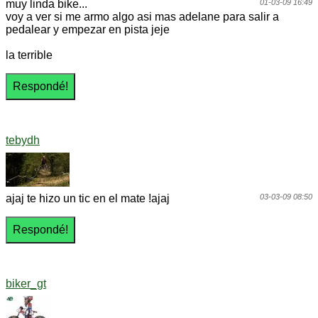
muy linda bike...
01-03-09 16:49
voy a ver si me armo algo asi mas adelane para salir a
pedalear y empezar en pista jeje
la terrible
tebydh
ajaj te hizo un tic en el mate !ajaj
03-03-09 08:50
biker_gt