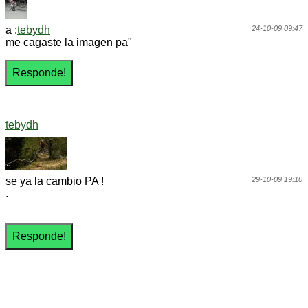
a :
tebydh
24-10-09 09:47
me cagaste la imagen pa"
tebydh
se ya la cambio PA !
29-10-09 19:10
.