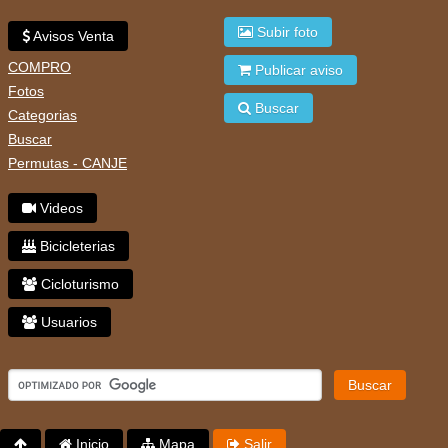
Subir foto
Avisos Venta
COMPRO
Publicar aviso
Fotos
Buscar
Categorias
Buscar
Permutas - CANJE
Videos
Bicicleterias
Cicloturismo
Usuarios
Buscar
Inicio
Mapa
Salir