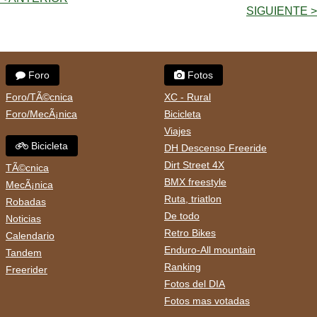
SIGUIENTE >
Foro
Fotos
Foro/TÃ©cnica
XC - Rural
Foro/MecÃ¡nica
Bicicleta
Viajes
Bicicleta
DH Descenso Freeride
Dirt Street 4X
TÃ©cnica
BMX freestyle
MecÃ¡nica
Ruta, triatlon
Robadas
De todo
Noticias
Retro Bikes
Calendario
Enduro-All mountain
Tandem
Ranking
Freerider
Fotos del DIA
Fotos mas votadas