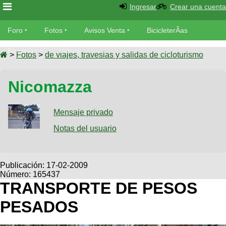
Ingresar
Crear una cuenta
Foro
Foro
Fotos
Avisos Venta
BicicleterÃ­as
Foro
Bicicletas
Videos
Fotos
>
Fotos
>
de viajes, travesias y salidas de cicloturismo
TÃ©cnica
Avisos
Nicomazza
MecÃ¡nica
SUBÃ
Ventas
tu foto
Mensaje privado
BicicleterÃ­
Galeria
Notas del usuario
SUBÃ
as
tu
XC
aviso
Bicicletas
Bicicletas
Publicación:
17-02-2009
Número: 165437
Buscar
Viajes
Videos
TRANSPORTE DE PESOS
Bicicletas
Ultimos
Descenso
PESADOS
Cicloturismo
Tandem
Fotos
Dirt
Freerider