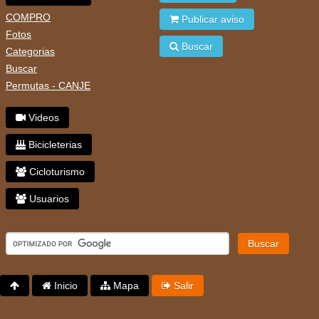
COMPRO
Publicar aviso
Fotos
Buscar
Categorias
Buscar
Permutas - CANJE
Videos
Bicicleterias
Cicloturismo
Usuarios
Buscar
Inicio
Mapa
Salir