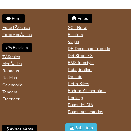
Foro
Fotos
Foro/TÃ©cnica
XC - Rural
Foro/MecÃ¡nica
Bicicleta
Viajes
Bicicleta
DH Descenso Freeride
Dirt Street 4X
TÃ©cnica
BMX freestyle
MecÃ¡nica
Ruta, triatlon
Robadas
De todo
Noticias
Retro Bikes
Calendario
Enduro-All mountain
Tandem
Ranking
Freerider
Fotos del DIA
Fotos mas votadas
Subir foto
Avisos Venta