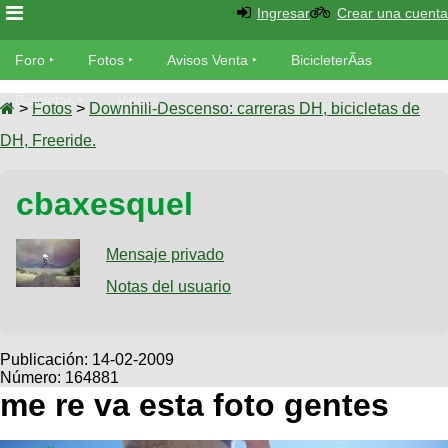
Ingresar
Crear una cuenta
Foro
Foro
Fotos
Avisos Venta
BicicleterÃ­as
Foro
Bicicletas
Videos
Fotos
>
Fotos
>
Downhill-Descenso: carreras DH, bicicletas de
TÃ©cnica
DH, Freeride.
Avisos
MecÃ¡nica
SUBÃ
Ventas
cbaxesquel
tu foto
BicicleterÃ­
Galeria
Mensaje privado
SUBÃ
as
tu
Notas del usuario
XC
aviso
Bicicletas
Bicicletas
Buscar
Viajes
Publicación:
14-02-2009
Videos
Número: 164881
Bicicletas
Ultimos
Descenso
me re va esta foto gentes
Cicloturismo
Tandem
Fotos
Dirt
Freerider