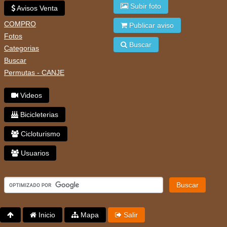
Subir foto
Avisos Venta
COMPRO
Publicar aviso
Fotos
Buscar
Categorias
Buscar
Permutas - CANJE
Videos
Bicicleterias
Cicloturismo
Usuarios
Buscar
Inicio
Mapa
Salir