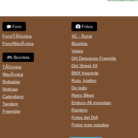
Foro
Fotos
Foro/TÃ©cnica
XC - Rural
Foro/MecÃ¡nica
Bicicleta
Viajes
Bicicleta
DH Descenso Freeride
Dirt Street 4X
TÃ©cnica
BMX freestyle
MecÃ¡nica
Ruta, triatlon
Robadas
De todo
Noticias
Retro Bikes
Calendario
Enduro-All mountain
Tandem
Ranking
Freerider
Fotos del DIA
Fotos mas votadas