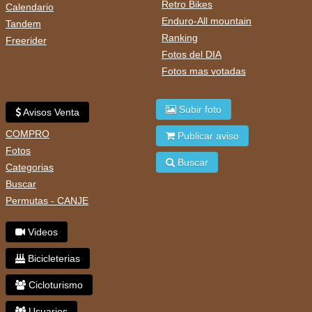
Retro Bikes
Calendario
Enduro-All mountain
Tandem
Ranking
Freerider
Fotos del DIA
Fotos mas votadas
Subir foto
Avisos Venta
COMPRO
Publicar aviso
Fotos
Buscar
Categorias
Buscar
Permutas - CANJE
Videos
Bicicleterias
Cicloturismo
Usuarios