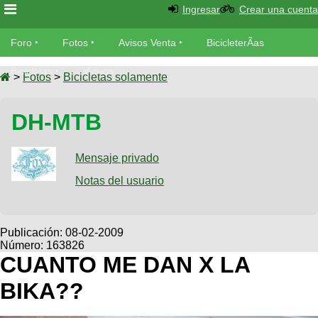
Ingresar
Crear una cuenta
Foro
Foro
Fotos
Avisos Venta
BicicleterÃ­as
Foro
Bicicletas
Videos
Fotos
>
Fotos
>
Bicicletas solamente
TÃ©cnica
Avisos
DH-MTB
MecÃ¡nica
SUBÃ
Ventas
tu foto
Mensaje privado
BicicleterÃ­
Galeria
Notas del usuario
SUBÃ
as
tu
XC
aviso
Bicicletas
Bicicletas
Publicación:
08-02-2009
Número: 163826
Buscar
Viajes
Videos
CUANTO ME DAN X LA
Bicicletas
Ultimos
Descenso
BIKA??
Cicloturismo
Tandem
Fotos
Dirt
Freerider