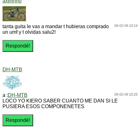
axelinho
tanta guita le vas a mandar t hubieras comprado
09-02-09 10:14
un umf y t olvidas salu2!
DH-MTB
a :
DH-MTB
09-02-09 10:25
LOCO YO KIERO SABER CUANTO ME DAN SI LE
PUSIERA ESOS COMPONENETES