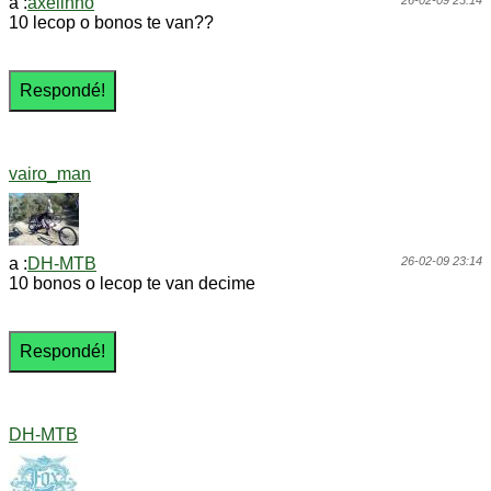
a :
axelinho
26-02-09 23:14
10 lecop o bonos te van??
vairo_man
a :
DH-MTB
26-02-09 23:14
10 bonos o lecop te van decime
DH-MTB