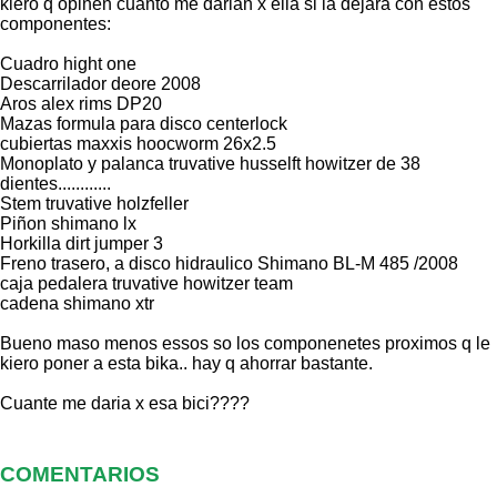
kiero q opinen cuanto me darian x ella si la dejara con estos
componentes:
Cuadro hight one
Descarrilador deore 2008
Aros alex rims DP20
Mazas formula para disco centerlock
cubiertas maxxis hoocworm 26x2.5
Monoplato y palanca truvative husselft howitzer de 38
dientes............
Stem truvative holzfeller
Piñon shimano lx
Horkilla dirt jumper 3
Freno trasero, a disco hidraulico Shimano BL-M 485 /2008
caja pedalera truvative howitzer team
cadena shimano xtr
Bueno maso menos essos so los componenetes proximos q le
kiero poner a esta bika.. hay q ahorrar bastante.
Cuante me daria x esa bici????
COMENTARIOS