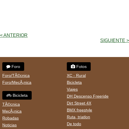
< ANTERIOR
SIGUIENTE >
Foro
Fotos
Foro/TÃ©cnica
XC - Rural
Foro/MecÃ¡nica
Bicicleta
Viajes
Bicicleta
DH Descenso Freeride
Dirt Street 4X
TÃ©cnica
BMX freestyle
MecÃ¡nica
Ruta, triatlon
Robadas
De todo
Noticias