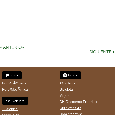
< ANTERIOR
SIGUIENTE >
Foro
Fotos
Foro/TÃ©cnica
XC - Rural
Foro/MecÃ¡nica
Bicicleta
Viajes
Bicicleta
DH Descenso Freeride
Dirt Street 4X
TÃ©cnica
BMX freestyle