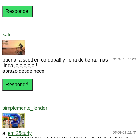
kali
buena la scott en cordoba!! y llena de tierra, mas
06-02-09 17:29
linda,jajajajaja!!
abrazo desde neco
simplemente_fender
a :
emi25curly
07-02-09 12:47