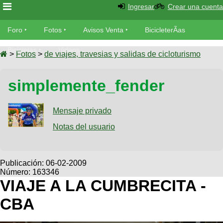
Ingresar
Crear una cuenta
Foro
Foro
Fotos
Avisos Venta
BicicleterÃ­as
Foro
Bicicletas
Videos
Fotos
>
Fotos
>
de viajes, travesias y salidas de cicloturismo
TÃ©cnica
Avisos
simplemente_fender
MecÃ¡nica
SUBÃ
Ventas
tu foto
Mensaje privado
BicicleterÃ­
Galeria
Notas del usuario
SUBÃ
as
tu
XC
aviso
Bicicletas
Bicicletas
Publicación:
06-02-2009
Número: 163346
Buscar
Viajes
Videos
VIAJE A LA CUMBRECITA -
Bicicletas
Ultimos
Descenso
CBA
Cicloturismo
Tandem
Fotos
Dirt
Freerider