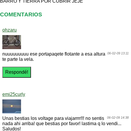
BARRO Y TIERRA POR CUBRIR JEJE
COMENTARIOS
ohzaru
nuuuuuuuuu ese portapaqete flotante a esa altura
06-02-09 13:11
te parte la vela.
emi25curly
Unas bestias los voltage para viajarrrr!!! no sentis
06-02-09 14:38
nada ahi arriba! que bestias por favor! lastima q lo vendi...
Saludos!