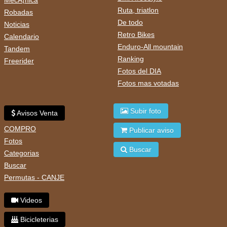
MecÃ¡nica
Ruta, triatlon
Robadas
De todo
Noticias
Retro Bikes
Calendario
Enduro-All mountain
Tandem
Ranking
Freerider
Fotos del DIA
Fotos mas votadas
Subir foto
Avisos Venta
COMPRO
Publicar aviso
Fotos
Buscar
Categorias
Buscar
Permutas - CANJE
Videos
Bicicleterias