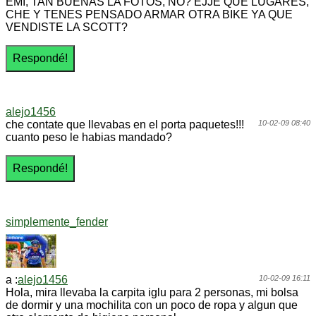
EMI, TAN BUENAS LA FOTOS, NO? EJJE QUE LUGARES,
CHE Y TENES PENSADO ARMAR OTRA BIKE YA QUE
VENDISTE LA SCOTT?
alejo1456
che contate que llevabas en el porta paquetes!!!
10-02-09 08:40
cuanto peso le habias mandado?
simplemente_fender
a :
alejo1456
10-02-09 16:11
Hola, mira llevaba la carpita iglu para 2 personas, mi bolsa
de dormir y una mochilita con un poco de ropa y algun que