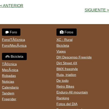
< ANTERIOR
SIGUIENTE >
Foro
Fotos
Foro/TÃ©cnica
XC - Rural
Foro/MecÃ¡nica
Bicicleta
Viajes
Bicicleta
DH Descenso Freeride
Dirt Street 4X
TÃ©cnica
BMX freestyle
MecÃ¡nica
Ruta, triatlon
Robadas
De todo
Noticias
Retro Bikes
Calendario
Enduro-All mountain
Tandem
Ranking
Freerider
Fotos del DIA