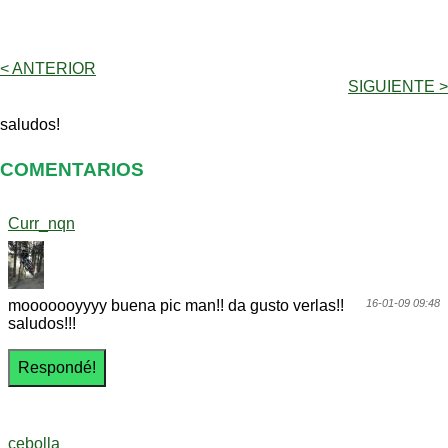
< ANTERIOR
SIGUIENTE >
saludos!
COMENTARIOS
Curr_nqn
mooooooyyyy buena pic man!! da gusto verlas!!
16-01-09 09:48
saludos!!!
cebolla