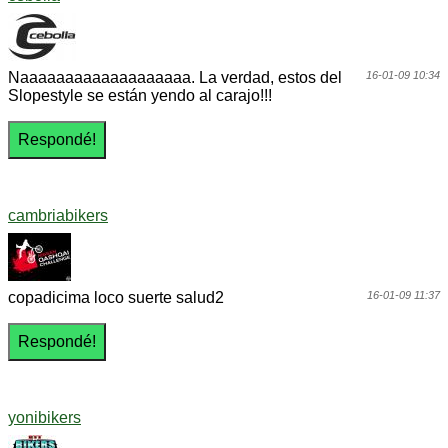
Naaaaaaaaaaaaaaaaaaa. La verdad, estos del
16-01-09 10:34
Slopestyle se están yendo al carajo!!!
cambriabikers
copadicima loco suerte salud2
16-01-09 11:37
yonibikers