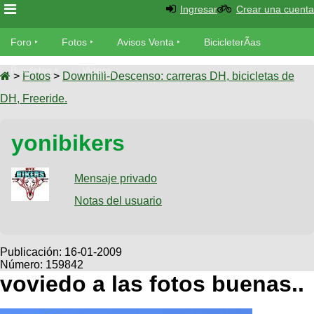
Ingresar
Crear una cuenta
Foro
Foro
Fotos
Avisos Venta
BicicleterÃ­as
Foro
Bicicletas
Videos
Fotos
>
Fotos
>
Downhill-Descenso: carreras DH, bicicletas de
TÃ©cnica
DH, Freeride.
Avisos
MecÃ¡nica
SUBÃ
Ventas
yonibikers
tu foto
BicicleterÃ­
Galeria
Mensaje privado
SUBÃ
as
tu
Notas del usuario
XC
aviso
Bicicletas
Bicicletas
Buscar
Viajes
Publicación:
16-01-2009
Videos
Número: 159842
Bicicletas
Ultimos
Descenso
voviedo a las fotos buenas..
Cicloturismo
Tandem
Fotos
Dirt
Freerider