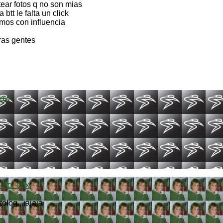
ear fotos q no son mias
btt le falta un click
mos con influencia
ras gentes
low
uro_dhx
olog...jajaja