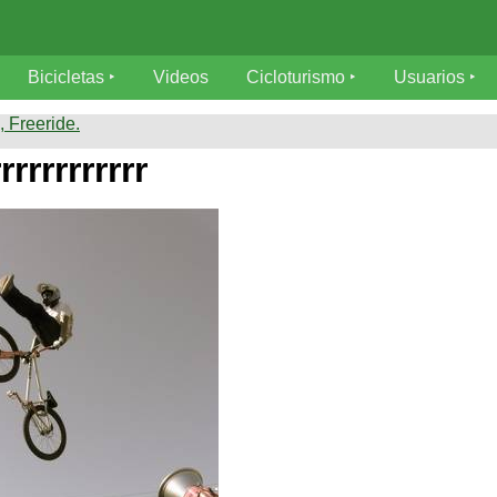
Bicicletas
Videos
Cicloturismo
Usuarios
 Freeride.
rrrrrrrrrrr