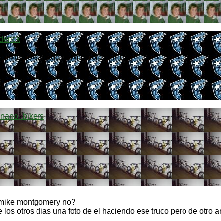
derick
 es un truco sacado del motocross (Fmx)
nano_bikers
 mike montgomery no?
e los otros dias una foto de el haciendo ese truco pero de otro 