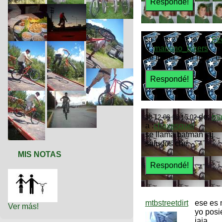
de:
Fe
30-12-08 21:43:19
a :
manano_bikers
se llama... bar hop ,
de:
ma
30-12-08 18:16:02
a :
cbaxesquel
se llama batman jaj
saludos che
MIS NOTAS
mtbstreetdirt
ese es
Ver más!
yo posi
jaja