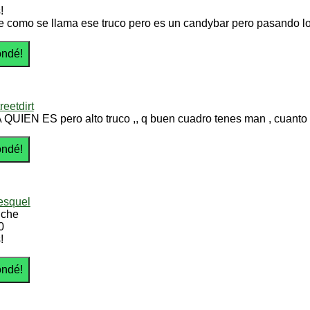
!
e como se llama ese truco pero es un candybar pero pasando l
reetdirt
 QUIEN ES pero alto truco ,, q buen cuadro tenes man , cuanto
esquel
 che
0
!