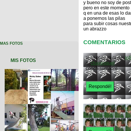
y bueno no soy de post
pero en este momento a 
q en una de esas lo da
a ponernos las pilas
para subir cosas nuest
un abrazzo
COMENTARIOS
MAS FOTOS
de:
lef
01-01-09 02:43:48
MIS FOTOS
a :
cbaxesquel
conchisumadre
de:
ma
31-12-08 22:15:16
a :
cbaxesquel
yop la postee en mi fot