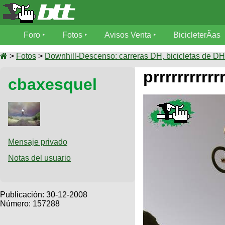
Foro
Foro
Fotos
Avisos Venta
BicicleterÃ­as
Foro
Fotos
>
Fotos
>
Downhill-Descenso: carreras DH, bicicletas de DH,
TÃ©cnica
prrrrrrrrrrrr
cbaxesquel
Avisos
MecÃ¡nica
SUBÃ
Ventas
tu foto
BicicleterÃ­
Galeria
SUBÃ
as
tu
Mensaje privado
XC
aviso
Bicicletas
Notas del usuario
Bicicletas
Buscar
Viajes
Videos
Bicicletas
Ultimos
Publicación:
30-12-2008
Descenso
Cicloturismo
Número: 157288
Tandem
Fotos
Dirt
Freerider