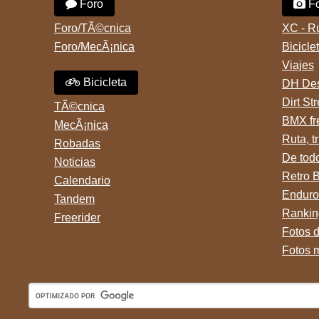
Foro
Fo
Foro/TÃ©cnica
XC - R
Foro/MecÃ¡nica
Bicicle
Viajes
Bicicleta
DH Des
Dirt St
TÃ©cnica
BMX fr
MecÃ¡nica
Ruta, tr
Robadas
De tod
Noticias
Retro 
Calendario
Enduro
Tandem
Rankin
Freerider
Fotos 
Fotos 