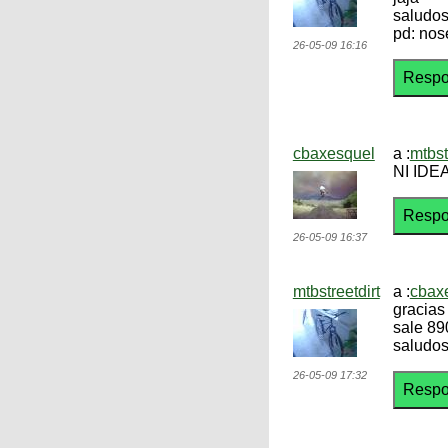
saludos
pd: nos
26-05-09 16:16
cbaxesquel
a :
mtbst
NI IDEA
26-05-09 16:37
mtbstreetdirt
a :
cbax
gracias
sale 89
saludos
26-05-09 17:32