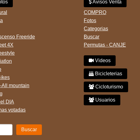
tos
Avisos Venta
ural
COMPRO
ta
Fotos
Categorias
censo Freeride
Buscar
reet 4X
Permutas - CANJE
eestyle
Videos
iatlon
o
Bicicleterias
Bikes
-All mountain
Cicloturismo
g
Usuarios
del DIA
mas votadas
Buscar