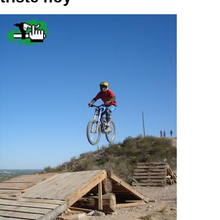
Categorias
BMX
Salidas
Usuarios
TÃ©cnica
COMPRO
Ruta,
Operadores
triatlon
de
MecÃ¡nica
Ãšltimos
CANJE
cicloturismo
De
Robadas
Buscar
Mi
todo
Relatos
ReputaciÃ³n
Noticias
de
Mis
Retro
viajes
Amigos
Mis
Calendario
Compras
Enduro
Foro
Actividad
de
de
Mis
viajes
Amigos
Ventas
Ranking
Fotos
del
DÃA
Fotos
mas
votadas