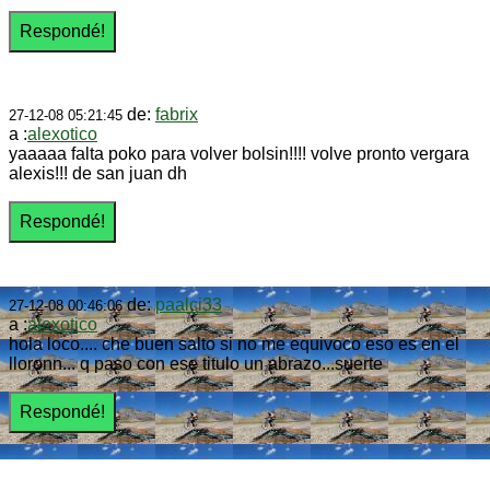
de:
fabrix
27-12-08 05:21:45
a :
alexotico
yaaaaa falta poko para volver bolsin!!!! volve pronto vergara
alexis!!! de san juan dh
de:
paalci33
27-12-08 00:46:06
a :
alexotico
hola loco.... che buen salto si no me equivoco eso es en el
lloronn... q paso con ese titulo un abrazo...suerte