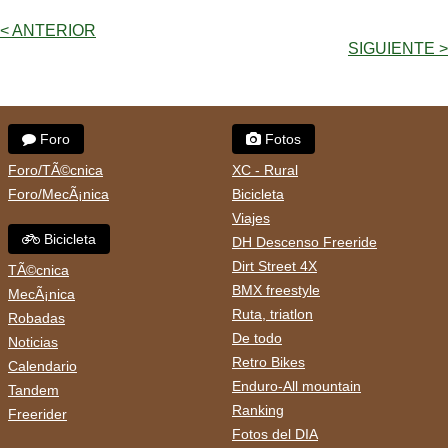
< ANTERIOR
SIGUIENTE >
Foro
Fotos
Foro/TÃ©cnica
XC - Rural
Foro/MecÃ¡nica
Bicicleta
Viajes
Bicicleta
DH Descenso Freeride
Dirt Street 4X
TÃ©cnica
BMX freestyle
MecÃ¡nica
Ruta, triatlon
Robadas
De todo
Noticias
Retro Bikes
Calendario
Enduro-All mountain
Tandem
Ranking
Freerider
Fotos del DIA