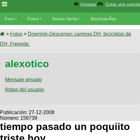
Ingresar
Crear una cuenta
Foro
Foro
Fotos
Avisos Venta
BicicleterÃ­as
Foro
Bicicletas
Videos
Fotos
>
Fotos
>
Downhill-Descenso: carreras DH, bicicletas de
TÃ©cnica
DH, Freeride.
Avisos
MecÃ¡nica
SUBÃ
Ventas
alexotico
tu foto
BicicleterÃ­
Galeria
Mensaje privado
SUBÃ
as
tu
Notas del usuario
XC
aviso
Bicicletas
Bicicletas
Buscar
Viajes
Publicación:
27-12-2008
Videos
Número: 156739
Bicicletas
Ultimos
Descenso
tiempo pasado un poquiito
Cicloturismo
Tandem
Fotos
Dirt
triste hoy
Freerider