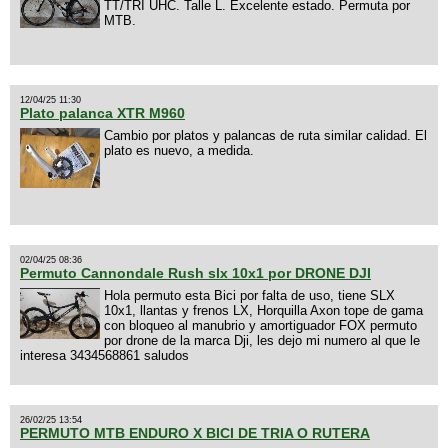
TT/TRI UHC. Talle L. Excelente estado. Permuta por
MTB.
12/04/25 11:30
Plato palanca XTR M960
Cambio por platos y palancas de ruta similar calidad. El
plato es nuevo, a medida.
02/04/25 08:36
Permuto Cannondale Rush slx 10x1 por DRONE DJI
Hola permuto esta Bici por falta de uso, tiene SLX
10x1, llantas y frenos LX, Horquilla Axon tope de gama
con bloqueo al manubrio y amortiguador FOX permuto
por drone de la marca Dji, les dejo mi numero al que le
interesa 3434568861 saludos
26/02/25 13:54
PERMUTO MTB ENDURO X BICI DE TRIA O RUTERA