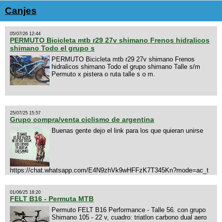
Canjes
05/07/26 12:44
PERMUTO Bicicleta mtb r29 27v shimano Frenos hidralicos
shimano Todo el grupo s
PERMUTO Bicicleta mtb r29 27v shimano Frenos
hidralicos shimano Todo el grupo shimano Talle s/m
Permuto x pistera o ruta talle s o m.
25/07/25 15:57
Grupo compra/venta ciclismo de argentina
Buenas gente dejo el link para los que quieran unirse
https://chat.whatsapp.com/E4N9zhVk9wHFFzK7T345Kn?mode=ac_t
01/06/25 18:20
FELT B16 - Permuta MTB
Permuto FELT B16 Performance - Talle 56. con grupo
Shimano 105 - 22 v, cuadro: triatlon carbono dual aero