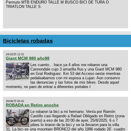
Permuto MTB ENDURO TALLE M BUSCO BICI DE TURA O
TRIATLON TALLE S.
Bicicletas robadas
24/10/25 12:31
Giant MCM 980 año98
Les cuento... hace ya 4 años me robaron una
Cannondale cujo 3 amarilla fluo y una Giant MCM 980
en Gral Rodriguez. Km 53 del Acceso oeste mientras
pedaleabamos con mi esposa a Lujan. Aun conservo
las denuncias y las fotos de mis bikes. Desde aquel
momento, no paro de entrar a diferentes portales t
26/08/25 00:42
ROBADA en Retiro anoche
Le robaron la bici a mi hermano. Venía por Ramón
Castillo casi llegando a Rafael Obligado en Retiro (zona
puerto) a eso de las 20:00 de ayer, 25/8/2025, 6 o 7
pibes lo tiraron de la bici y se la llevaron para la villa
31. La bici es una mountain BRONCO del año 1996 rodado 26', cuadro