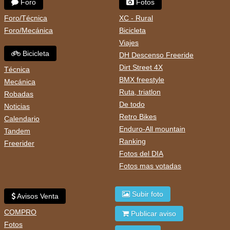
Foro
Fotos
Foro/Técnica
XC - Rural
Foro/Mecánica
Bicicleta
Viajes
Bicicleta
DH Descenso Freeride
Dirt Street 4X
Técnica
BMX freestyle
Mecánica
Ruta, triatlon
Robadas
De todo
Noticias
Retro Bikes
Calendario
Enduro-All mountain
Tandem
Ranking
Freerider
Fotos del DIA
Fotos mas votadas
Subir foto
Avisos Venta
COMPRO
Publicar aviso
Fotos