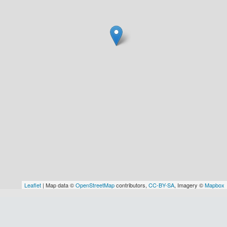
Leaflet
| Map data ©
OpenStreetMap
contributors,
CC-BY-SA
, Imagery ©
Mapbox