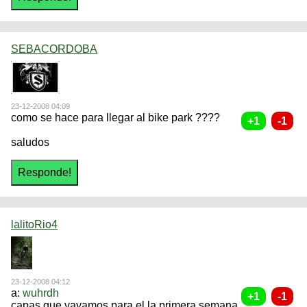
SEBACORDOBA
23-12-2008 04:09
como se hace para llegar al bike park ????
saludos
lalitoRio4
23-12-2008 04:12
a:
wuhrdh
capas que vayamos para el la primera semana