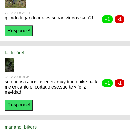
22-12-2008 23:10
q lindo lugar donde es suban videos salu2!
lalitoRio4
23-12-2008 01:34
son unos capos ustedes .muy buen bike park
me encanto el cortado ese.suerte y feliz
navidad .
manano_bikers