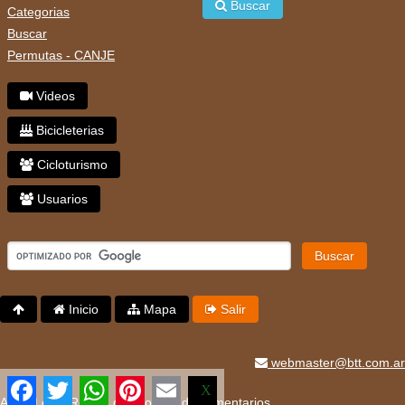
Buscar
Categorias
Buscar
Permutas - CANJE
Videos
Bicicleterias
Cicloturismo
Usuarios
Buscar
Inicio
Mapa
Salir
webmaster@btt.com.ar
Facebook
Twitter
WhatsApp
Pinterest
Email
X
Aviso Legal
Reglas de uso
Uso de comentarios