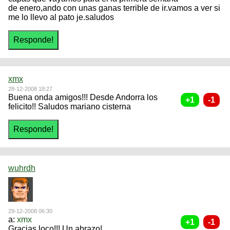
de enero,ando con unas ganas terrible de ir.vamos a ver si
me lo llevo al pato je.saludos
xmx
28-12-2008 18:27
Buena onda amigos!!! Desde Andorra los
felicito!! Saludos mariano cisterna
wuhrdh
29-12-2008 06:30
a:
xmx
Gracias loco!!! Un abrazo!