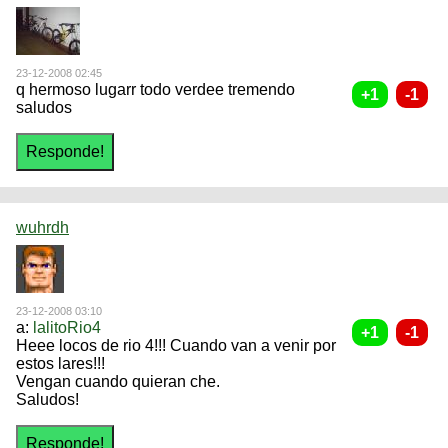
23-12-2008 02:45
q hermoso lugarr todo verdee tremendo
saludos
wuhrdh
23-12-2008 03:10
a:
lalitoRio4
Heee locos de rio 4!!! Cuando van a venir por
estos lares!!!
Vengan cuando quieran che.
Saludos!