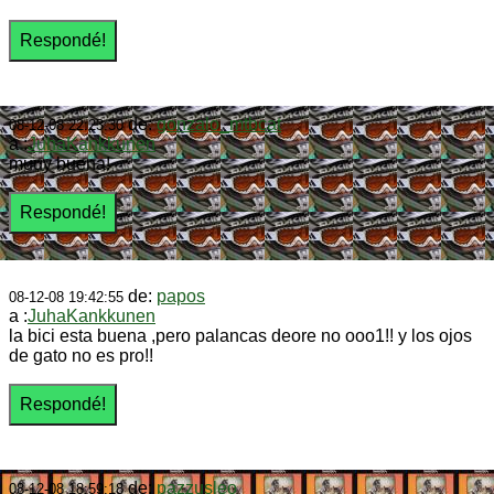
de:
gonzalo_mtbcat
08-12-08 22:23:30
a :
JuhaKankkunen
muuy buena!
de:
papos
08-12-08 19:42:55
a :
JuhaKankkunen
la bici esta buena ,pero palancas deore no ooo1!! y los ojos
de gato no es pro!!
de:
pazzusleo
08-12-08 18:59:18