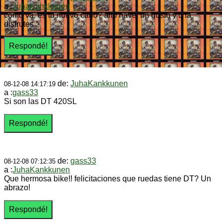
a :
JuhaKankkunen
como va, es tu nuevo caño? alto nave, un gusto y q la
disfrutes
de:
JuhaKankkunen
08-12-08 14:17:19
a :
gass33
Si son las DT 420SL
de:
gass33
08-12-08 07:12:35
a :
JuhaKankkunen
Que hermosa bike!! felicitaciones que ruedas tiene DT? Un
abrazo!