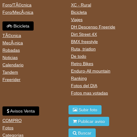
Foro/TÃ©cnica
XC - Rural
Foro/MecÃ¡nica
Bicicleta
Viajes
Bicicleta
DH Descenso Freeride
Dirt Street 4X
TÃ©cnica
BMX freestyle
MecÃ¡nica
Ruta, triatlon
Robadas
De todo
Noticias
Retro Bikes
Calendario
Enduro-All mountain
Tandem
Ranking
Freerider
Fotos del DIA
Fotos mas votadas
Subir foto
Avisos Venta
COMPRO
Publicar aviso
Fotos
Buscar
Categorias