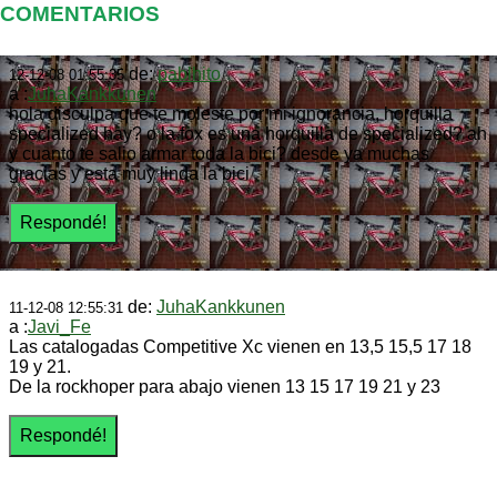
COMENTARIOS
de:
pablhito
12-12-08 01:55:35
a :
JuhaKankkunen
hola disculpa que te moleste por mi ignorancia, horquilla
specialized hay? o la fox es una horquilla de specialized? ah
y cuanto te salio armar toda la bici? desde ya muchas
gracias y esta muy linda la bici
de:
JuhaKankkunen
11-12-08 12:55:31
a :
Javi_Fe
Las catalogadas Competitive Xc vienen en 13,5 15,5 17 18
19 y 21.
De la rockhoper para abajo vienen 13 15 17 19 21 y 23