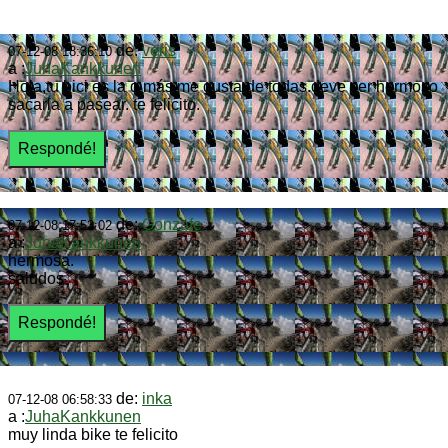
de:
veris
07-12-08 18:36:10
a :
JuhaKankkunen
Hola,tu bici es la q más me gusta de todas.deve ser hermoso
sacarla a pasear. te felicito.
de:
Gonzafe
07-12-08 17:53:02
a :
JuhaKankkunen
hermosa.
saludos
de:
inka
07-12-08 06:58:33
a :
JuhaKankkunen
muy linda bike te felicito