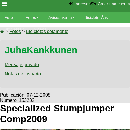
Ingresar
Crear una cuenta
Foro
Foro
Fotos
Avisos Venta
BicicleterÃ­as
Foro
Bicicletas
Videos
Fotos
>
Fotos
>
Bicicletas solamente
TÃ©cnica
Avisos
JuhaKankkunen
MecÃ¡nica
SUBÃ
Ventas
tu foto
Mensaje privado
BicicleterÃ­
Galeria
Notas del usuario
SUBÃ
as
tu
XC
aviso
Bicicletas
Bicicletas
Publicación:
07-12-2008
Número: 153232
Buscar
Viajes
Videos
Specialized Stumpjumper
Bicicletas
Ultimos
Descenso
Comp2009
Cicloturismo
Tandem
Fotos
Dirt
Freerider