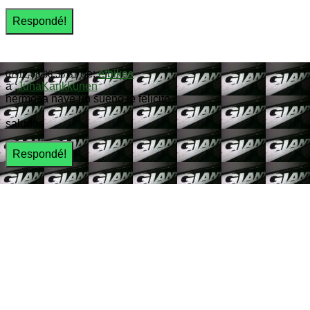
de:
efbikes
07-12-08 06:38:31
a :
JuhaKankkunen
hermosa nave un sueño te felicito
saludos