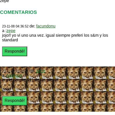
zepe
COMENTARIOS
de:
facundonu
23-11-08 04:36:52
a :
zepe
jojo!! yo vi uno una vez. igual siempre preferi los s&m y los
standard
de:
zepe
23-11-08 03:28:26
a :
nastyarg
era el porche 911 de las bikes!!
zepe