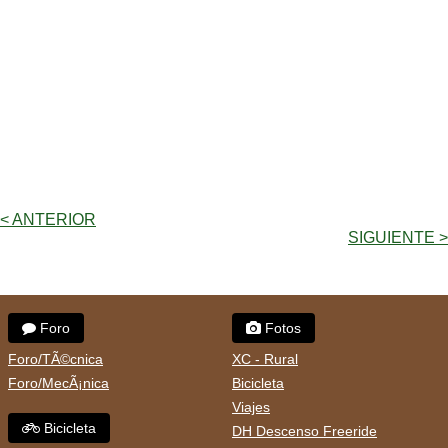
< ANTERIOR
SIGUIENTE >
Foro
Fotos
Foro/TÃ©cnica
XC - Rural
Foro/MecÃ¡nica
Bicicleta
Viajes
Bicicleta
DH Descenso Freeride