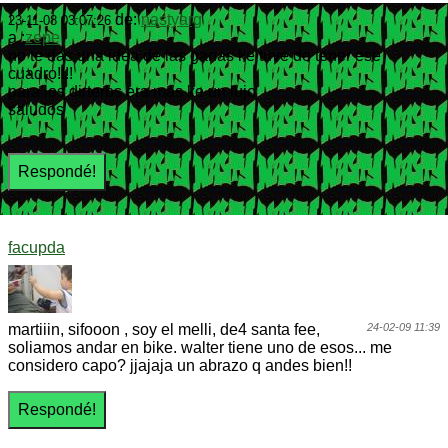
de:
nastyarg
23-11-08 03:07:26
a :
zepe
no te das una idea de las ganas ke tuve de tener ese
cuadro!!!!
para los dirteros era mas ke un lujo
saludos
facupda
martiiin, sifooon , soy el melli, de4 santa fee,
24-02-09 11:39
soliamos andar en bike. walter tiene uno de esos... me
considero capo? jjajaja un abrazo q andes bien!!