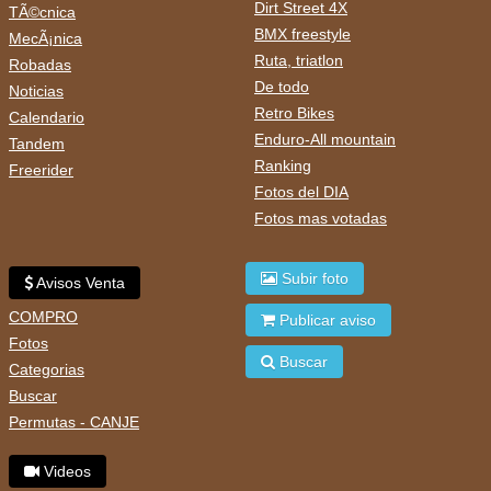
Dirt Street 4X
TÃ©cnica
BMX freestyle
MecÃ¡nica
Ruta, triatlon
Robadas
De todo
Noticias
Retro Bikes
Calendario
Enduro-All mountain
Tandem
Ranking
Freerider
Fotos del DIA
Fotos mas votadas
Subir foto
Avisos Venta
COMPRO
Publicar aviso
Fotos
Buscar
Categorias
Buscar
Permutas - CANJE
Videos