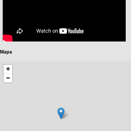
Mapa
+
−