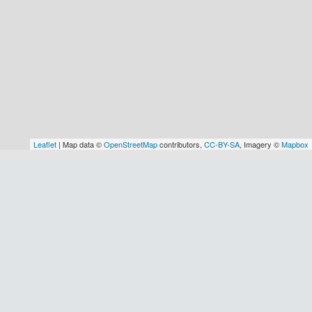
Leaflet
| Map data ©
OpenStreetMap
contributors,
CC-BY-SA
, Imagery ©
Mapbox