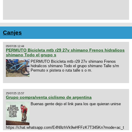
Canjes
05/07/26 12:44
PERMUTO Bicicleta mtb r29 27v shimano Frenos hidralicos
shimano Todo el grupo s
PERMUTO Bicicleta mtb r29 27v shimano Frenos
hidralicos shimano Todo el grupo shimano Talle s/m
Permuto x pistera o ruta talle s o m.
25/07/25 15:57
Grupo compra/venta ciclismo de argentina
Buenas gente dejo el link para los que quieran unirse
https://chat.whatsapp.com/E4N9zhVk9wHFFzK7T345Kn?mode=ac_t