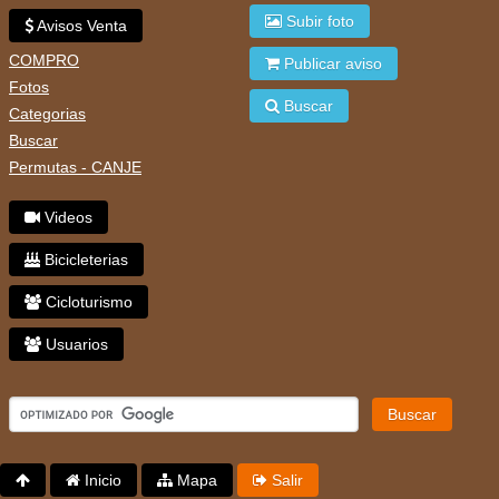
Subir foto
Avisos Venta
COMPRO
Publicar aviso
Fotos
Buscar
Categorias
Buscar
Permutas - CANJE
Videos
Bicicleterias
Cicloturismo
Usuarios
Buscar
Inicio
Mapa
Salir