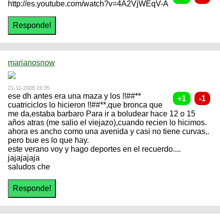
http://es.youtube.com/watch?v=4A2VjWEqV-A
marianosnow
21-11-2008 19:35
ese dh antes era una maza y los !!##**
cuatriciclos lo hicieron !!##**,que bronca que
me da,estaba barbaro Para ir a boludear hace 12 o 15
años atras (me salio el viejazo),cuando recien lo hicimos.
ahora es ancho como una avenida y casi no tiene curvas,.
pero bue es lo que hay.
este verano voy y hago deportes en el recuerdo....
jajajajaja
saludos che