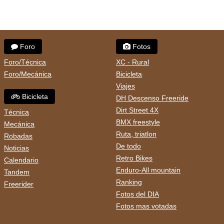
Foro
Fotos
Foro/Técnica
XC - Rural
Foro/Mecánica
Bicicleta
Viajes
Bicicleta
DH Descenso Freeride
Dirt Street 4X
Técnica
BMX freestyle
Mecánica
Ruta, triatlon
Robadas
De todo
Noticias
Retro Bikes
Calendario
Enduro-All mountain
Tandem
Ranking
Freerider
Fotos del DIA
Fotos mas votadas