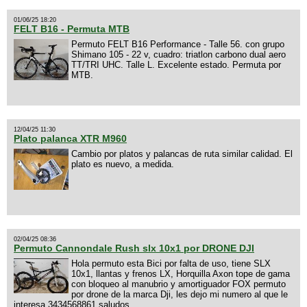
01/06/25 18:20
FELT B16 - Permuta MTB
Permuto FELT B16 Performance - Talle 56. con grupo
Shimano 105 - 22 v, cuadro: triatlon carbono dual aero
TT/TRI UHC. Talle L. Excelente estado. Permuta por
MTB.
12/04/25 11:30
Plato palanca XTR M960
Cambio por platos y palancas de ruta similar calidad. El
plato es nuevo, a medida.
02/04/25 08:36
Permuto Cannondale Rush slx 10x1 por DRONE DJI
Hola permuto esta Bici por falta de uso, tiene SLX
10x1, llantas y frenos LX, Horquilla Axon tope de gama
con bloqueo al manubrio y amortiguador FOX permuto
por drone de la marca Dji, les dejo mi numero al que le
interesa 3434568861 saludos