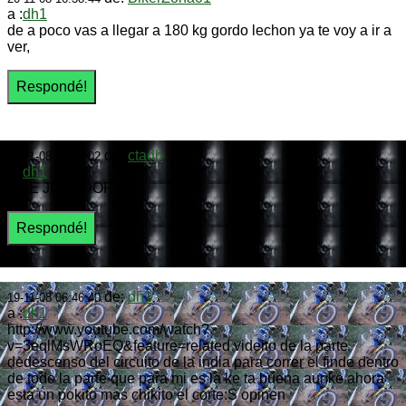
a :
dh1
de a poco vas a llegar a 180 kg gordo lechon ya te voy a ir a
ver,
de:
ctadh
19-11-08 08:03:02
a :
dh1
QUE JUGADOR !
de:
dh1
19-11-08 06:46:40
a :
dh1
http://www.youtube.com/watch?
v=3eqlMsWRoEQ&feature=related videito de la parte
dedescenso del circuito de la india para correr el finde dentro
de todo la parte que para mi es la ke ta buena aunke ahora
esta un pokito mas chikito el corte:S opinen