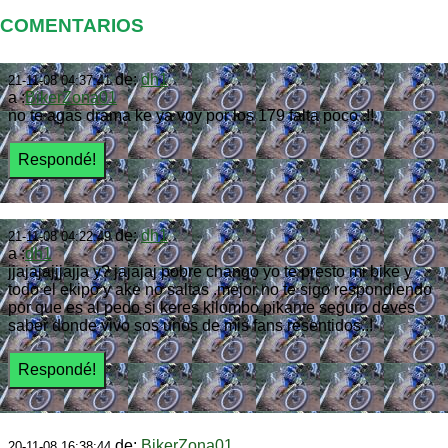
COMENTARIOS
de:
dh1
21-11-08 04:37:41
a :
BikerZona01
no te agas drama ke ya voy por los 179 falta poco .!!
de:
dh1
21-11-08 04:22:49
a :
dh1
jjajajajjjajja y? jajajaj pobre chango yo te presto mi bike y
todo el ekipo y ake no saltas .mejor no te sigo respondiendo
por que es al pedo si keres kilombo pikante seguro deves
saber donde vivo sos unos de mis fans resentidos..!
de:
BikerZona01
20-11-08 16:38:44