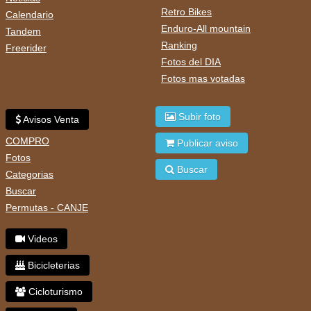
Retro Bikes
Calendario
Enduro-All mountain
Tandem
Ranking
Freerider
Fotos del DIA
Fotos mas votadas
Subir foto
Avisos Venta
COMPRO
Publicar aviso
Fotos
Buscar
Categorias
Buscar
Permutas - CANJE
Videos
Bicicleterias
Cicloturismo