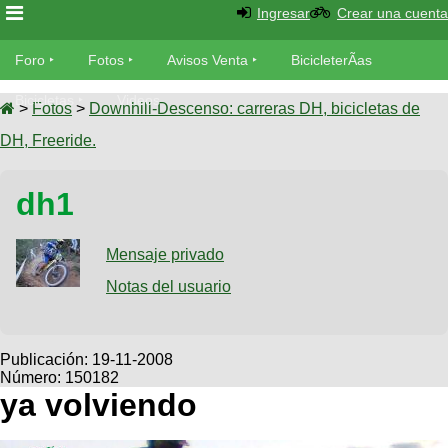
Ingresar
Crear una cuenta
Foro
Foro
Fotos
Avisos Venta
BicicleterÃ­as
Foro
Bicicletas
Videos
Fotos
>
Fotos
>
Downhill-Descenso: carreras DH, bicicletas de
TÃ©cnica
DH, Freeride.
Avisos
MecÃ¡nica
SUBÃ
Ventas
dh1
tu foto
BicicleterÃ­
Galeria
Mensaje privado
SUBÃ
as
tu
Notas del usuario
XC
aviso
Bicicletas
Bicicletas
Buscar
Viajes
Publicación:
19-11-2008
Videos
Número: 150182
Bicicletas
Ultimos
Descenso
ya volviendo
Cicloturismo
Tandem
Fotos
Dirt
Freerider