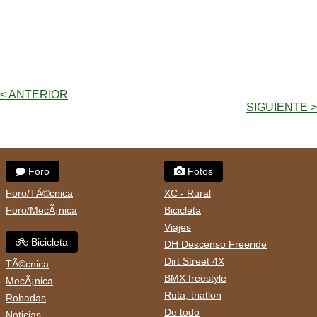
< ANTERIOR
SIGUIENTE >
Foro
Fotos
Foro/TÃ©cnica
XC - Rural
Foro/MecÃ¡nica
Bicicleta
Viajes
Bicicleta
DH Descenso Freeride
Dirt Street 4X
TÃ©cnica
BMX freestyle
MecÃ¡nica
Ruta, triatlon
Robadas
De todo
Noticias