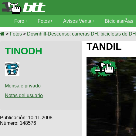
Foro
Foro
Fotos
Avisos Venta
BicicleterÃ­as
Foro
Fotos
>
Fotos
>
Downhill-Descenso: carreras DH, bicicletas de DH,
TÃ©cnica
TANDIL
TINODH
Avisos
MecÃ¡nica
SUBÃ
Ventas
tu foto
BicicleterÃ­
Galeria
SUBÃ
as
tu
Mensaje privado
XC
aviso
Bicicletas
Notas del usuario
Bicicletas
Buscar
Viajes
Videos
Bicicletas
Ultimos
Publicación:
10-11-2008
Descenso
Cicloturismo
Número: 148576
Tandem
Fotos
Dirt
Freerider