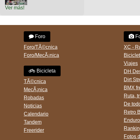
Ver más!
Foro
Fo
Foro/TÃ©cnica
XC - R
Foro/MecÃ¡nica
Bicicle
Viajes
Bicicleta
DH Des
Dirt St
TÃ©cnica
BMX fr
MecÃ¡nica
Ruta, tr
Robadas
De tod
Noticias
Retro 
Calendario
Enduro
Tandem
Rankin
Freerider
Fotos 